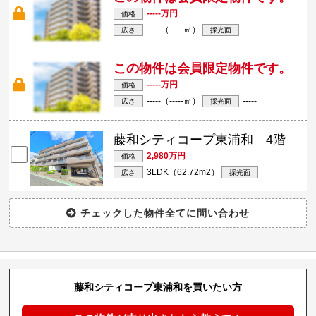
-----万円
価格
-----（-----㎡）
-----
広さ
採光面
この物件は会員限定物件です。
-----万円
価格
-----（-----㎡）
-----
広さ
採光面
藤和シティコープ東浦和 4階
2,980万円
価格
3LDK（62.72m
2
）
広さ
採光面
藤和シティコープ東浦和を買いたい方