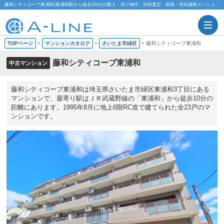
藤和シティコープ東浦和(東浦和駅から徒歩10分)の購入・売り物件、売却査定・相場・売却価格マンション情報｜株式会社A-LINE
TOPページ
>
マンションカタログ
>
さいたま市緑区
>
藤和シティコープ東浦和
藤和シティコープ東浦和
中古マンション
藤和シティコープ東浦和は埼玉県さいたま市緑区東浦和3丁目にある
マンションで、最寄り駅はＪＲ武蔵野線の「東浦和」から徒歩10分の
距離にあります。1995年8月に地上6階RC造で建てられた全23戸のマ
ンションです。