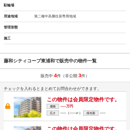
駐輪場
用途地域
第二種中高層住居専用地域
管理形態
施工
藤和シティコープ東浦和で販売中の物件一覧
4
3
販売中:
件（非公開:
件）
チェックを入れるとまとめてお問合わせができます。
この物件は会員限定物件です。
-----万円
価格
-----（-----㎡）
-----
広さ
採光面
この物件は会員限定物件です。