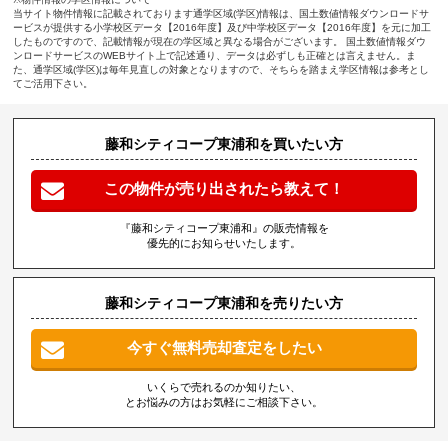
当サイト物件情報に記載されております通学区域(学区)情報は、国土数値情報ダウンロードサ
ービスが提供する小学校区データ【2016年度】及び中学校区データ【2016年度】を元に加工
したものですので、記載情報が現在の学区域と異なる場合がございます。 国土数値情報ダウ
ンロードサービスのWEBサイト上で記述通り、データは必ずしも正確とは言えません。ま
た、通学区域(学区)は毎年見直しの対象となりますので、そちらを踏まえ学区情報は参考とし
てご活用下さい。
藤和シティコープ東浦和を買いたい方
この物件が売り出されたら教えて！
『藤和シティコープ東浦和』の販売情報を
優先的にお知らせいたします。
藤和シティコープ東浦和を売りたい方
今すぐ無料売却査定をしたい
いくらで売れるのか知りたい、
とお悩みの方はお気軽にご相談下さい。