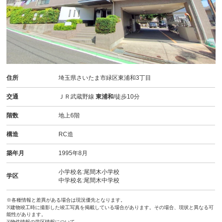
住所
埼玉県さいたま市緑区東浦和3丁目
交通
ＪＲ武蔵野線
東浦和
/徒歩10分
階数
地上6階
構造
RC造
築年月
1995年8月
小学校名:尾間木小学校
学区
中学校名:尾間木中学校
※各種情報と差異がある場合は現況優先となります。
※建物竣工時に撮影した竣工写真を掲載している場合があります。その場合、現状と異なる可
能性があります。
※物件情報の学区情報について