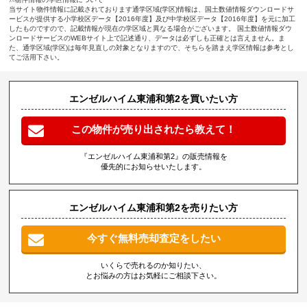
当サイト物件情報に記載されております通学区域(学区)情報は、国土数値情報ダウンロードサ
ービスが提供する小学校区データ【2016年度】及び中学校区データ【2016年度】を元に加工
したものですので、記載情報が現在の学区域と異なる場合がございます。 国土数値情報ダウ
ンロードサービスのWEBサイト上で記述通り、データは必ずしも正確とは言えません。ま
た、通学区域(学区)は毎年見直しの対象となりますので、そちらを踏まえ学区情報は参考とし
てご活用下さい。
エンゼルハイム東浦和第2を買いたい方
この物件が売り出されたら教えて！
『エンゼルハイム東浦和第2』の販売情報を
優先的にお知らせいたします。
エンゼルハイム東浦和第2を売りたい方
今すぐ無料売却査定をしたい
いくらで売れるのか知りたい、
とお悩みの方はお気軽にご相談下さい。