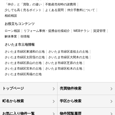
「仲介」と「買取」の違い
不動産売却時の諸費用
少しでも高く売るポイント
よくある質問
仲介手数料について
相続相談
お役立ちコンテンツ
ローン相談
リフォーム事例・提携会社様紹介
WEBチラシ
賃貸管理
解体事業
街情報
さいたま市土地情報
さいたま市緑区東浦和の土地
さいたま市緑区道祖土の土地
さいたま市緑区太田窪の土地
さいたま市緑区大間木の土地
さいたま市緑区原山の土地
さいたま市緑区芝原の土地
さいたま市緑区宮本の土地
さいたま市緑区松木の土地
さいたま市緑区馬場の土地
トップページ
売買物件検索
町名から検索
学区から検索
お気に入り物件一覧
物件閲覧履歴