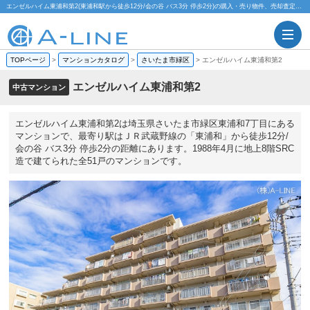
エンゼルハイム東浦和第2(東浦和駅から徒歩12分/会の谷 バス3分 停歩2分)の購入・売り物件、売却査定・相場・売却価格マンション情報｜株式会社A-LINE
TOPページ
>
マンションカタログ
>
さいたま市緑区
>
エンゼルハイム東浦和第2
エンゼルハイム東浦和第2
中古マンション
エンゼルハイム東浦和第2は埼玉県さいたま市緑区東浦和7丁目にある
マンションで、最寄り駅はＪＲ武蔵野線の「東浦和」から徒歩12分/
会の谷 バス3分 停歩2分の距離にあります。1988年4月に地上8階SRC
造で建てられた全51戸のマンションです。