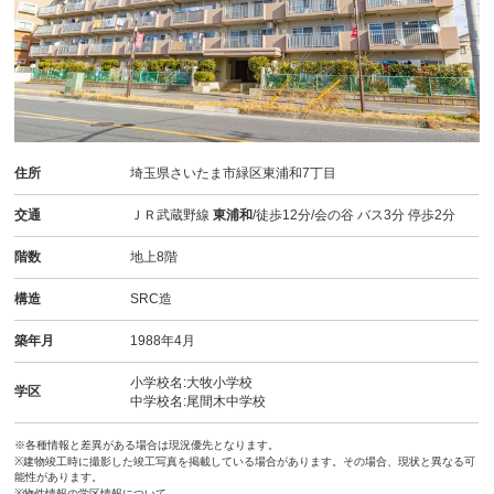
住所
埼玉県さいたま市緑区東浦和7丁目
交通
ＪＲ武蔵野線
東浦和
/徒歩12分/会の谷 バス3分 停歩2分
階数
地上8階
構造
SRC造
築年月
1988年4月
小学校名:大牧小学校
学区
中学校名:尾間木中学校
※各種情報と差異がある場合は現況優先となります。
※建物竣工時に撮影した竣工写真を掲載している場合があります。その場合、現状と異なる可
能性があります。
※物件情報の学区情報について