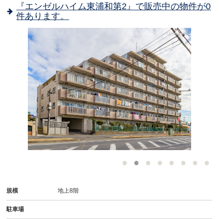
『エンゼルハイム東浦和第2』で販売中の物件が0
件あります。
-
規模
地上8階
駐車場