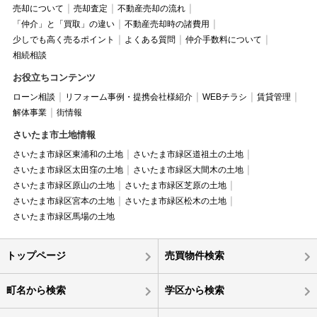
売却について
売却査定
不動産売却の流れ
「仲介」と「買取」の違い
不動産売却時の諸費用
少しでも高く売るポイント
よくある質問
仲介手数料について
相続相談
お役立ちコンテンツ
ローン相談
リフォーム事例・提携会社様紹介
WEBチラシ
賃貸管理
解体事業
街情報
さいたま市土地情報
さいたま市緑区東浦和の土地
さいたま市緑区道祖土の土地
さいたま市緑区太田窪の土地
さいたま市緑区大間木の土地
さいたま市緑区原山の土地
さいたま市緑区芝原の土地
さいたま市緑区宮本の土地
さいたま市緑区松木の土地
さいたま市緑区馬場の土地
トップページ
売買物件検索
町名から検索
学区から検索