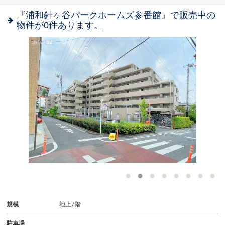
『浦和針ヶ谷パークホームズ参番館』で販売中の
物件が0件あります。
-
規模
地上7階
駐車場