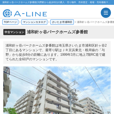
浦和針ヶ谷パークホームズ参番館(与野駅から徒歩8分)の購入・売り物件、売却査定・相場・売却価格マンション情報｜株式会社A-LINE
TOPページ
>
マンションカタログ
>
さいたま市浦和区
>
浦和針ヶ谷パークホームズ参番
浦和針ヶ谷パークホームズ参番館
中古マンション
浦和針ヶ谷パークホームズ参番館は埼玉県さいたま市浦和区針ヶ谷2
丁目にあるマンションで、最寄り駅はＪＲ京浜東北・根岸線の「与
野」から徒歩8分の距離にあります。1999年3月に地上7階RC造で建
てられた全60戸のマンションです。