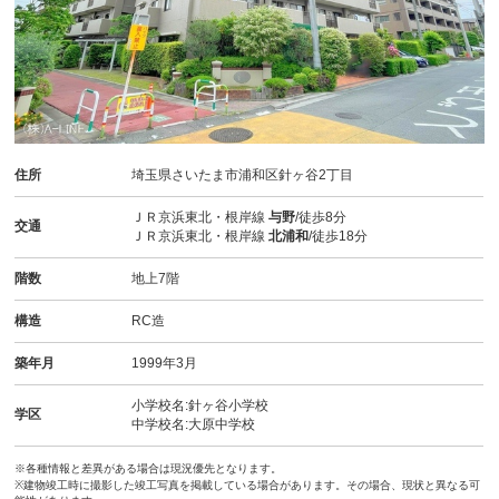
住所
埼玉県さいたま市浦和区針ヶ谷2丁目
ＪＲ京浜東北・根岸線
与野
/徒歩8分
交通
ＪＲ京浜東北・根岸線
北浦和
/徒歩18分
階数
地上7階
構造
RC造
築年月
1999年3月
小学校名:針ヶ谷小学校
学区
中学校名:大原中学校
※各種情報と差異がある場合は現況優先となります。
※建物竣工時に撮影した竣工写真を掲載している場合があります。その場合、現状と異なる可