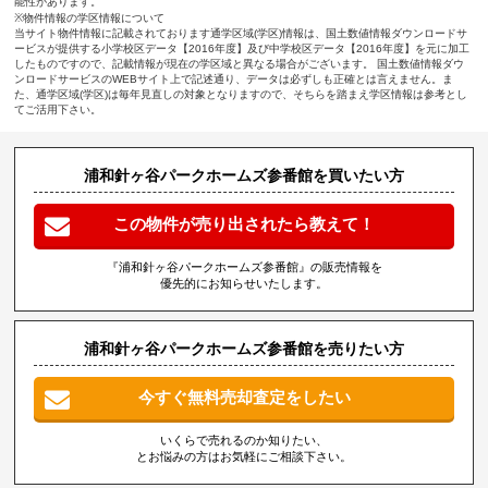
能性があります。
※物件情報の学区情報について
当サイト物件情報に記載されております通学区域(学区)情報は、国土数値情報ダウンロードサ
ービスが提供する小学校区データ【2016年度】及び中学校区データ【2016年度】を元に加工
したものですので、記載情報が現在の学区域と異なる場合がございます。 国土数値情報ダウ
ンロードサービスのWEBサイト上で記述通り、データは必ずしも正確とは言えません。ま
た、通学区域(学区)は毎年見直しの対象となりますので、そちらを踏まえ学区情報は参考とし
てご活用下さい。
浦和針ヶ谷パークホームズ参番館を買いたい方
この物件が売り出されたら教えて！
『浦和針ヶ谷パークホームズ参番館』の販売情報を
優先的にお知らせいたします。
浦和針ヶ谷パークホームズ参番館を売りたい方
今すぐ無料売却査定をしたい
いくらで売れるのか知りたい、
とお悩みの方はお気軽にご相談下さい。