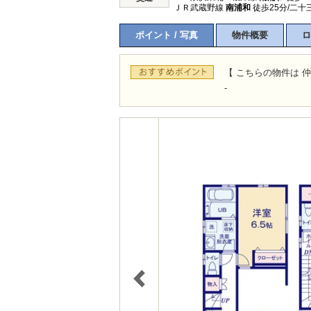
ＪＲ武蔵野線
南浦和
徒歩25分/二十三
ポイント / 写真
物件概要
ロ
【 こちらの物件は 仲
-