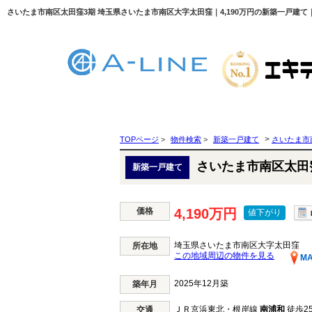
さいたま市南区太田窪3期 埼玉県さいたま市南区大字太田窪｜4,190万円の新築一戸建て｜
>
TOPページ
>
物件検索
>
新築一戸建て
さいたま市
さいたま市南区太田
新築一戸建て
価格
4,190万円
値下がり
埼玉県さいたま市南区大字太田窪
所在地
この地域周辺の物件を見る
M
2025年12月築
築年月
ＪＲ京浜東北・根岸線
南浦和
徒歩25
交通