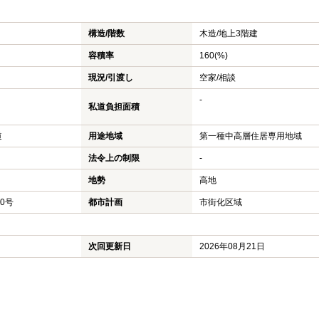
構造/階数
木造/
地上3階建
容積率
160(%)
現況/引渡し
空家/相談
-
私道負担面積
道
用途地域
第一種中高層住居専用地域
法令上の制限
-
地勢
高地
40号
都市計画
市街化区域
次回更新日
2026年08月21日