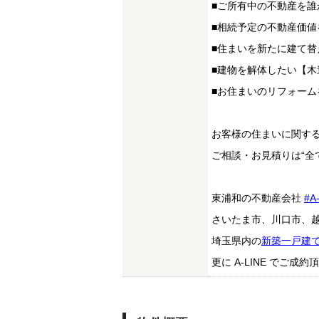
■ご所有中の不動産を誰
■相続予定の不動産価値
■住まいを新たに建て
■建物を解体したい【木
■お住まいのリフォー
お客様の住まいに関す
ご相談・お見積りは“全
東浦和の不動産会社
#A
さいたま市、川口市、
埼玉県内の
新築一戸建
更に A-LINE でご