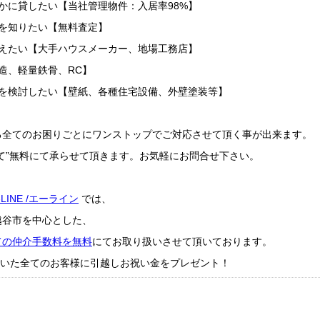
かに貸したい【当社管理物件：入居率98%】
を知りたい【無料査定】
替えたい【大手ハウスメーカー、地場工務店】
造、軽量鉄骨、RC】
ムを検討したい【壁紙、各種住宅設備、外壁塗装等】
る全てのお困りごとにワンストップでご対応させて頂く事が出来ます。
て”無料にて承らせて頂きます。お気軽にお問合せ下さい。
-LINE /エーライン
では、
越谷市を中心とした、
ての仲介手数料を無料
にてお取り扱いさせて頂いております。
成約頂いた全てのお客様に引越しお祝い金をプレゼント！