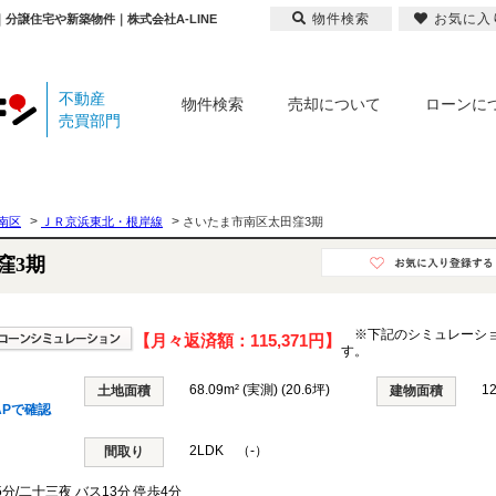
物件検索
お気に入
分譲住宅や新築物件｜株式会社A-LINE
不動産
物件検索
売却について
ローンに
売買部門
>
>
南区
ＪＲ京浜東北・根岸線
さいたま市南区太田窪3期
窪3期
※下記のシミュレーシ
【月々返済額：
115,371円
】
す。
68.09m² (実測) (20.6坪)
1
土地面積
建物面積
APで確認
2LDK （-）
間取り
分/二十三夜 バス13分 停歩4分