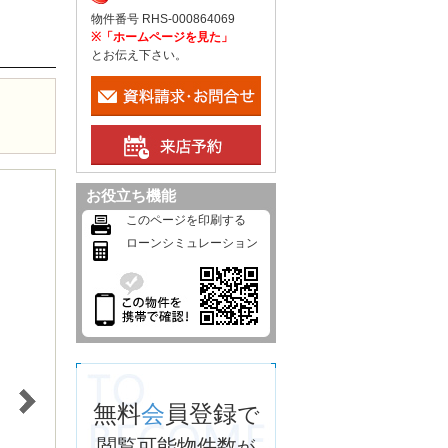
物件番号 RHS-000864069
※「ホームページを見た」
とお伝え下さい。
お役立ち機能
このページを印刷する
ローンシミュレーション
無料
会
員登録
で
閲覧可能物件数
が