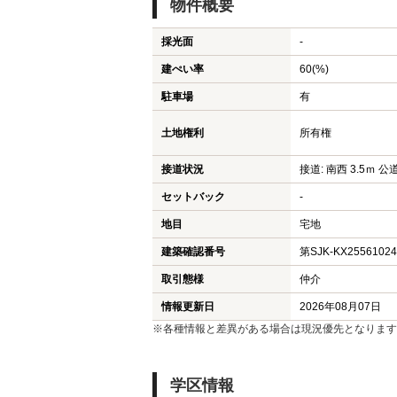
物件概要
採光面
-
建ぺい率
60(%)
駐車場
有
土地権利
所有権
接道状況
接道: 南西 3.5ｍ 公
セットバック
-
地目
宅地
建築確認番号
第SJK-KX2556102
取引態様
仲介
情報更新日
2026年08月07日
※各種情報と差異がある場合は現況優先となります
学区情報