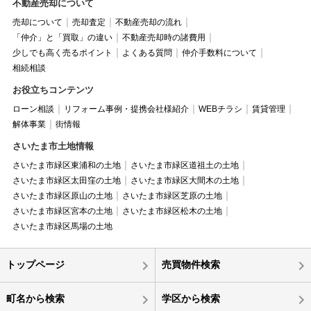
不動産売却について
売却について
売却査定
不動産売却の流れ
「仲介」と「買取」の違い
不動産売却時の諸費用
少しでも高く売るポイント
よくある質問
仲介手数料について
相続相談
お役立ちコンテンツ
ローン相談
リフォーム事例・提携会社様紹介
WEBチラシ
賃貸管理
解体事業
街情報
さいたま市土地情報
さいたま市緑区東浦和の土地
さいたま市緑区道祖土の土地
さいたま市緑区太田窪の土地
さいたま市緑区大間木の土地
さいたま市緑区原山の土地
さいたま市緑区芝原の土地
さいたま市緑区宮本の土地
さいたま市緑区松木の土地
さいたま市緑区馬場の土地
トップページ
売買物件検索
町名から検索
学区から検索