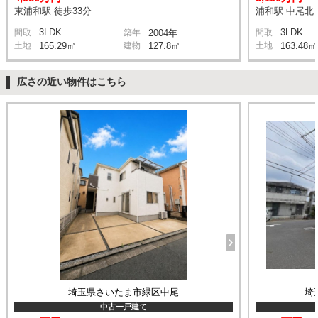
東浦和駅 徒歩33分
浦和駅 中尾北 
3LDK
3LDK
間取
築年
2004年
間取
土地
165.29㎡
建物
127.8㎡
土地
163.48㎡
広さの近い物件はこちら
埼玉県さいたま市緑区中尾
埼
中古一戸建て