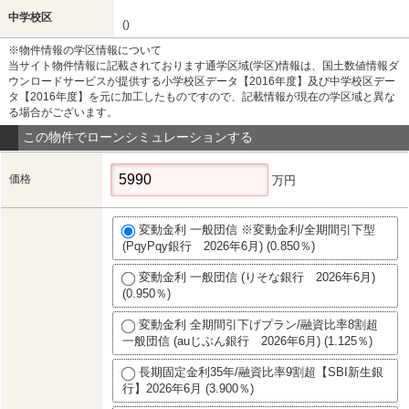
中学校区
()
※物件情報の学区情報について
当サイト物件情報に記載されております通学区域(学区)情報は、国土数値情報ダ
ウンロードサービスが提供する小学校区データ【2016年度】及び中学校区デー
タ【2016年度】を元に加工したものですので、記載情報が現在の学区域と異な
る場合がございます。
この物件でローンシミュレーションする
価格
万円
変動金利 一般団信 ※変動金利/全期間引下型
(PqyPqy銀行 2026年6月) (0.850％)
変動金利 一般団信 (りそな銀行 2026年6月)
(0.950％)
変動金利 全期間引下げプラン/融資比率8割超
一般団信 (auじぶん銀行 2026年6月) (1.125％)
長期固定金利35年/融資比率9割超【SBI新生銀
行】2026年6月 (3.900％)