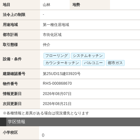
地目
山林
地勢
-
法令上の制限
用途地域
第一種住居地域
都市計画
市街化区域
取引態様
仲介
フローリング
システムキッチン
設備・条件
カウンターキッチン
バルコニー
都市ガス
建築確認番号
第25UDI1S建03920号
RHS-000868670
物件番号
情報更新日
2026年08月07日
次回更新日
2026年08月21日
※各種情報と差異がある場合は現況優先となります
学区情報
小学校区
()