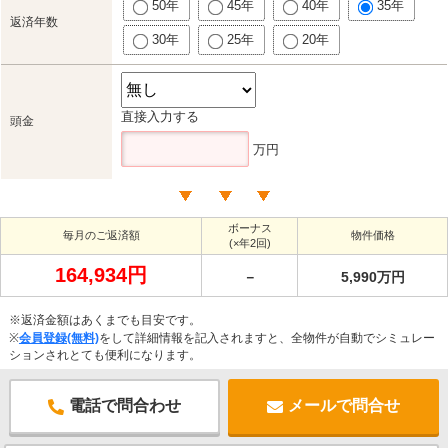
50年
45年
40年
35年
返済年数
30年
25年
20年
直接入力する
頭金
万円
ボーナス
毎月のご返済額
物件価格
(×年2回)
164,934円
－
5,990万円
※返済金額はあくまでも目安です。
※
会員登録(無料)
をして詳細情報を記入されますと、全物件が自動でシミュレー
ションされとても便利になります。
電話で問合わせ
メールで問合せ