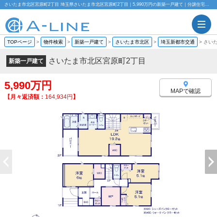
さいたま市北区宮原町2丁目 埼玉県さいたま市北区宮原町2丁目｜5,990万円の新築一戸建て｜分譲住宅や新築物件｜株式会社A-LINE
TOPページ
>
物件検索
>
新築一戸建て
>
さいたま市北区
>
埼玉新都市交通
>
さい
さいたま市北区宮原町2丁目
新築一戸建て
5,990万円
MAPで確認
【月々返済額：
164,934円
】