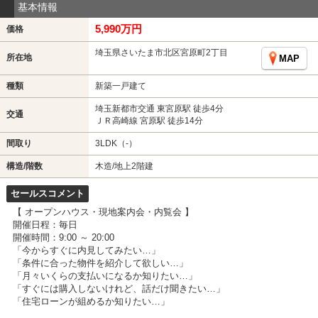
基本情報
5,990万円
価格
埼玉県さいたま市北区宮原町2丁目
所在地
MAP
種類
新築一戸建て
埼玉新都市交通 東宮原駅 徒歩4分
交通
ＪＲ高崎線 宮原駅 徒歩14分
間取り
3LDK（-）
構造/階数
木造/地上2階建
セールスコメント
【 オープンハウス・現地案内会・内覧会 】
開催日程：毎日
開催時間：9:00 ～ 20:00
「今からすぐに内見してみたい…」
「条件に合った物件を紹介して欲しい…」
「月々いくらの支払いになるか知りたい…」
「すぐには購入しないけれど、話だけ聞きたい…」
「住宅ローンが組めるか知りたい…」