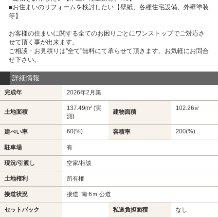
■お住まいのリフォームを検討したい【壁紙、各種住宅設備、外壁塗装
等】
お客様の住まいに関する全てのお困りごとにワンストップでご対応さ
せて頂く事が出来ます。
ご相談・お見積りは“全て”無料にて承らせて頂きます。お気軽にお問合
せ下さい。
詳細情報
完成年
2026年2月築
137.49m² (実
102.26㎡
土地面積
建物面積
測)
60(%)
200(%)
建ぺい率
容積率
駐車場
有
現況/引渡し
空家/相談
土地権利
所有権
接道状況
接道: 南 6ｍ 公道
セットバック
-
私道負担面積
なし