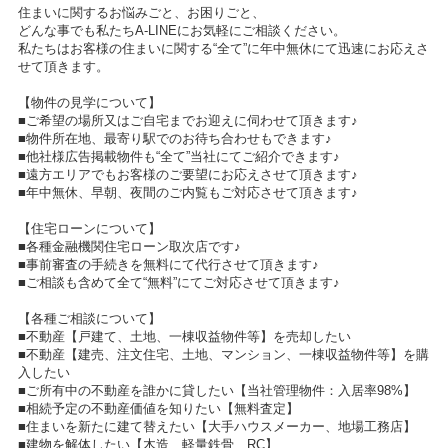
住まいに関するお悩みごと、お困りごと、
どんな事でも私たちA-LINEにお気軽にご相談ください。
私たちはお客様の住まいに関する“全て”に年中無休にて迅速にお応えさ
せて頂きます。
【物件の見学について】
■ご希望の場所又はご自宅までお迎えに伺わせて頂きます♪
■物件所在地、最寄り駅でのお待ち合わせもできます♪
■他社様広告掲載物件も“全て”当社にてご紹介できます♪
■遠方エリアでもお客様のご要望にお応えさせて頂きます♪
■年中無休、早朝、夜間のご内覧もご対応させて頂きます♪
【住宅ローンについて】
■各種金融機関住宅ローン取次店です♪
■事前審査の手続きを無料にて代行させて頂きます♪
■ご相談も含めて全て“無料”にてご対応させて頂きます♪
【各種ご相談について】
■不動産【戸建て、土地、一棟収益物件等】を売却したい
■不動産【建売、注文住宅、土地、マンション、一棟収益物件等】を購
入したい
■ご所有中の不動産を誰かに貸したい【当社管理物件：入居率98%】
■相続予定の不動産価値を知りたい【無料査定】
■住まいを新たに建て替えたい【大手ハウスメーカー、地場工務店】
■建物を解体したい【木造、軽量鉄骨、RC】