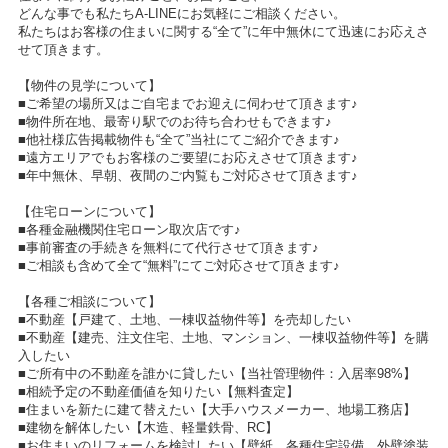
どんな事でも私たちA-LINEにお気軽にご相談ください。
私たちはお客様の住まいに関する“全て”に年中無休にて迅速にお応えさ
せて頂きます。
【物件の見学について】
■ご希望の場所又はご自宅までお迎えに伺わせて頂きます♪
■物件所在地、最寄り駅でのお待ち合わせもできます♪
■他社様広告掲載物件も“全て”当社にてご紹介できます♪
■遠方エリアでもお客様のご要望にお応えさせて頂きます♪
■年中無休、早朝、夜間のご内覧もご対応させて頂きます♪
【住宅ローンについて】
■各種金融機関住宅ローン取次店です♪
■事前審査の手続きを無料にて代行させて頂きます♪
■ご相談も含めて全て“無料”にてご対応させて頂きます♪
【各種ご相談について】
■不動産【戸建て、土地、一棟収益物件等】を売却したい
■不動産【建売、注文住宅、土地、マンション、一棟収益物件等】を購
入したい
■ご所有中の不動産を誰かに貸したい【当社管理物件：入居率98%】
■相続予定の不動産価値を知りたい【無料査定】
■住まいを新たに建て替えたい【大手ハウスメーカー、地場工務店】
■建物を解体したい【木造、軽量鉄骨、RC】
■お住まいのリフォームを検討したい【壁紙、各種住宅設備、外壁塗装