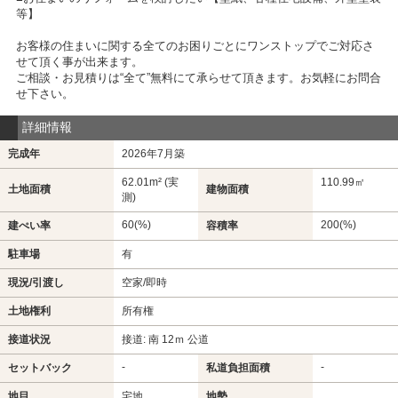
等】
お客様の住まいに関する全てのお困りごとにワンストップでご対応さ
せて頂く事が出来ます。
ご相談・お見積りは“全て”無料にて承らせて頂きます。お気軽にお問合
せ下さい。
詳細情報
完成年
2026年7月築
62.01m² (実
110.99㎡
土地面積
建物面積
測)
60(%)
200(%)
建ぺい率
容積率
駐車場
有
現況/引渡し
空家/即時
土地権利
所有権
接道状況
接道: 南 12ｍ 公道
-
-
セットバック
私道負担面積
地目
宅地
地勢