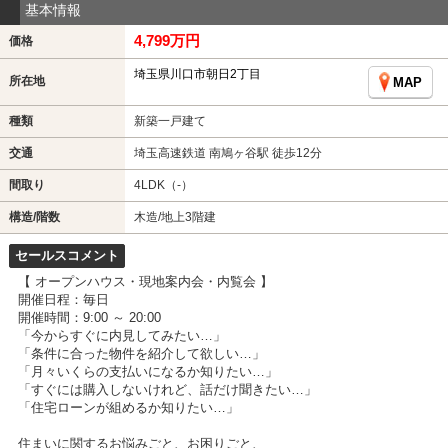
基本情報
4,799万円
価格
埼玉県川口市朝日2丁目
所在地
MAP
種類
新築一戸建て
交通
埼玉高速鉄道 南鳩ヶ谷駅 徒歩12分
間取り
4LDK（-）
構造/階数
木造/地上3階建
セールスコメント
【 オープンハウス・現地案内会・内覧会 】
開催日程：毎日
開催時間：9:00 ～ 20:00
「今からすぐに内見してみたい…」
「条件に合った物件を紹介して欲しい…」
「月々いくらの支払いになるか知りたい…」
「すぐには購入しないけれど、話だけ聞きたい…」
「住宅ローンが組めるか知りたい…」
住まいに関するお悩みごと、お困りごと、