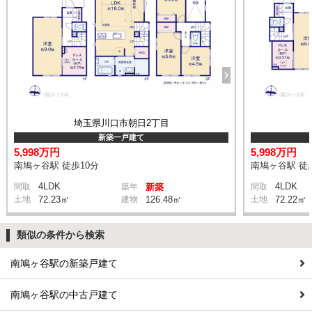
埼玉県川口市朝日2丁目
新築一戸建て
5,998万円
5,998万円
南鳩ヶ谷駅 徒歩10分
南鳩ヶ谷駅 徒
4LDK
4LDK
間取
築年
新築
間取
土地
72.23㎡
建物
126.48㎡
土地
72.22㎡
類似の条件から検索
南鳩ヶ谷駅の新築戸建て
南鳩ヶ谷駅の中古戸建て