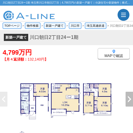
川口朝日2丁目24ー1期 埼玉県川口市朝日2丁目｜4,799万円の新築一戸建て｜分譲住宅や新築物件｜株式会社A-LINE
TOPページ
>
物件検索
>
新築一戸建て
>
川口市
>
埼玉高速鉄道
>
川口朝日2丁目24
川口朝日2丁目24ー1期
新築一戸建て
4,799万円
MAPで確認
【月々返済額：
132,140円
】