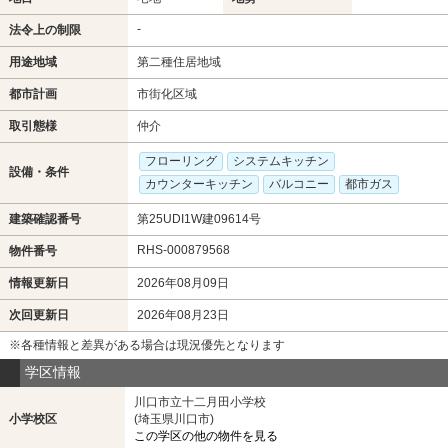
-
法令上の制限
用途地域
第二種住居地域
都市計画
市街化区域
取引態様
仲介
フローリング
システムキッチン
設備・条件
カウンターキッチン
バルコニー
都市ガス
建築確認番号
第25UDI1W建09614号
RHS-000879568
物件番号
情報更新日
2026年08月09日
次回更新日
2026年08月23日
※各種情報と差異がある場合は現況優先となります
学区情報
川口市立十二月田小学校
小学校区
(埼玉県川口市)
この学区の他の物件を見る