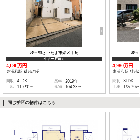
埼玉県さいたま市緑区中尾
埼玉
中古一戸建て
4,080万円
4,980万円
東浦和駅 徒歩21分
東浦和駅 徒歩3
4LDK
3LDK
間取
築年
2019年
間取
土地
119.90㎡
建物
104.33㎡
土地
165.29㎡
同じ学区の物件はこちら