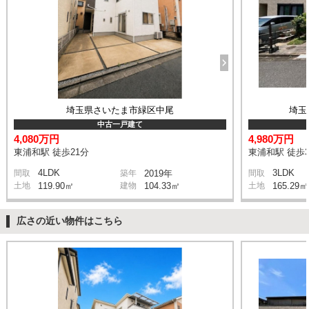
埼玉県さいたま市緑区中尾
埼玉
中古一戸建て
4,080万円
4,980万円
東浦和駅 徒歩21分
東浦和駅 徒歩3
4LDK
3LDK
間取
築年
2019年
間取
土地
119.90㎡
建物
104.33㎡
土地
165.29㎡
広さの近い物件はこちら