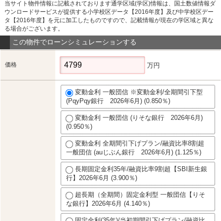
当サイト物件情報に記載されております通学区域(学区)情報は、国土数値情報ダ
ウンロードサービスが提供する小学校区データ【2016年度】及び中学校区デー
タ【2016年度】を元に加工したものですので、記載情報が現在の学区域と異な
る場合がございます。
この物件でローンシミュレーションする
価格
万円
変動金利 一般団信 ※変動金利/全期間引下型
(PqyPqy銀行 2026年6月) (0.850％)
変動金利 一般団信 (りそな銀行 2026年6月)
(0.950％)
変動金利 全期間引下げプラン/融資比率8割超
一般団信 (auじぶん銀行 2026年6月) (1.125％)
長期固定金利35年/融資比率9割超【SBI新生銀
行】2026年6月 (3.900％)
超長期（全期間）固定金利型 一般団信【りそ
な銀行】2026年6月 (4.140％)
固定金利(35年)/当初期間引下げプラン/融資比