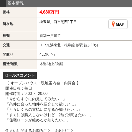
基本情報
4,680万円
価格
埼玉県川口市芝西1丁目
所在地
MAP
種類
新築一戸建て
交通
ＪＲ京浜東北・根岸線 蕨駅 徒歩19分
間取り
4LDK（-）
構造/階数
木造/地上3階建
セールスコメント
【 オープンハウス・現地案内会・内覧会 】
開催日程：毎日
開催時間：9:00 ～ 20:00
「今からすぐに内見してみたい…」
「条件に合った物件を紹介して欲しい…」
「月々いくらの支払いになるか知りたい…」
「すぐには購入しないけれど、話だけ聞きたい…」
「住宅ローンが組めるか知りたい…」
住まいに関するお悩みごと、お困りごと、