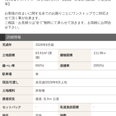
等】
お客様の住まいに関する全てのお困りごとにワンストップでご対応さ
せて頂く事が出来ます。
ご相談・お見積りは“全て”無料にて承らせて頂きます。お気軽にお問合
せ下さい。
詳細情報
完成年
2026年8月築
63.61m² (実
111.96㎡
土地面積
建物面積
測)
60(%)
200(%)
建ぺい率
容積率
駐車場
有
現況/引渡し
未完成/2026年8月上旬
土地権利
所有権
接道状況
接道: 北 6ｍ 公道
-
-
セットバック
私道負担面積
地目
宅地
地勢