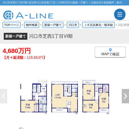
川口市芝西1丁目VI期 埼玉県川口市芝西1丁目｜4,680万円の新築一戸建て｜分譲住宅や新築物件｜株式会社A-LINE
TOPページ
>
物件検索
>
新築一戸建て
>
川口市
>
ＪＲ京浜東北・根岸線
>
川口市芝
川口市芝西1丁目VI期
新築一戸建て
4,680万円
MAPで確認
【月々返済額：
128,863円
】