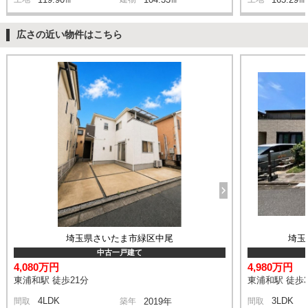
広さの近い物件はこちら
埼玉県さいたま市緑区中尾
埼玉
中古一戸建て
4,080万円
4,980万円
東浦和駅 徒歩21分
東浦和駅 徒歩3
4LDK
3LDK
間取
築年
2019年
間取