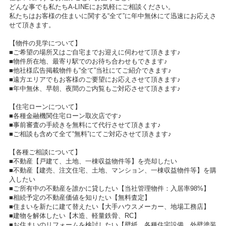
どんな事でも私たちA-LINEにお気軽にご相談ください。
私たちはお客様の住まいに関する“全て”に年中無休にて迅速にお応えさ
せて頂きます。
【物件の見学について】
■ご希望の場所又はご自宅までお迎えに伺わせて頂きます♪
■物件所在地、最寄り駅でのお待ち合わせもできます♪
■他社様広告掲載物件も“全て”当社にてご紹介できます♪
■遠方エリアでもお客様のご要望にお応えさせて頂きます♪
■年中無休、早朝、夜間のご内覧もご対応させて頂きます♪
【住宅ローンについて】
■各種金融機関住宅ローン取次店です♪
■事前審査の手続きを無料にて代行させて頂きます♪
■ご相談も含めて全て“無料”にてご対応させて頂きます♪
【各種ご相談について】
■不動産【戸建て、土地、一棟収益物件等】を売却したい
■不動産【建売、注文住宅、土地、マンション、一棟収益物件等】を購
入したい
■ご所有中の不動産を誰かに貸したい【当社管理物件：入居率98%】
■相続予定の不動産価値を知りたい【無料査定】
■住まいを新たに建て替えたい【大手ハウスメーカー、地場工務店】
■建物を解体したい【木造、軽量鉄骨、RC】
■お住まいのリフォームを検討したい【壁紙、各種住宅設備、外壁塗装