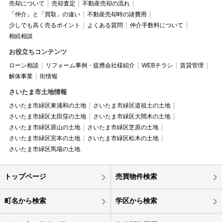
売却について
売却査定
不動産売却の流れ
「仲介」と「買取」の違い
不動産売却時の諸費用
少しでも高く売るポイント
よくある質問
仲介手数料について
相続相談
お役立ちコンテンツ
ローン相談
リフォーム事例・提携会社様紹介
WEBチラシ
賃貸管理
解体事業
街情報
さいたま市土地情報
さいたま市緑区東浦和の土地
さいたま市緑区道祖土の土地
さいたま市緑区太田窪の土地
さいたま市緑区大間木の土地
さいたま市緑区原山の土地
さいたま市緑区芝原の土地
さいたま市緑区宮本の土地
さいたま市緑区松木の土地
さいたま市緑区馬場の土地
トップページ
売買物件検索
町名から検索
学区から検索