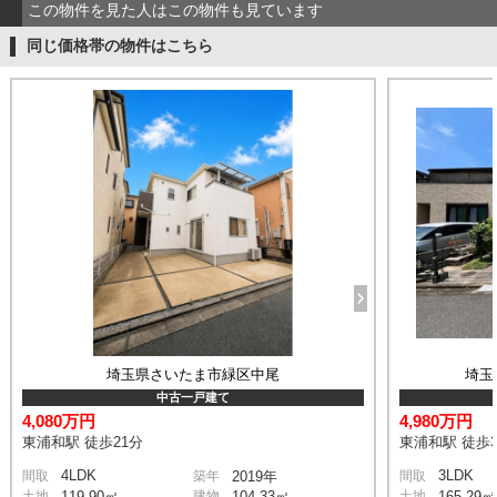
この物件を見た人はこの物件も見ています
同じ価格帯の物件はこちら
埼玉県さいたま市緑区中尾
埼玉
中古一戸建て
4,080万円
4,980万円
東浦和駅 徒歩21分
東浦和駅 徒歩3
4LDK
3LDK
間取
築年
2019年
間取
土地
119.90㎡
建物
104.33㎡
土地
165.29㎡