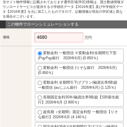
当サイト物件情報に記載されております通学区域(学区)情報は、国土数値情報ダ
ウンロードサービスが提供する小学校区データ【2016年度】及び中学校区デー
タ【2016年度】を元に加工したものですので、記載情報が現在の学区域と異な
る場合がございます。
この物件でローンシミュレーションする
価格
万円
変動金利 一般団信 ※変動金利/全期間引下型
(PqyPqy銀行 2026年6月) (0.850％)
変動金利 一般団信 (りそな銀行 2026年6月)
(0.950％)
変動金利 全期間引下げプラン/融資比率8割超
一般団信 (auじぶん銀行 2026年6月) (1.125％)
長期固定金利35年/融資比率9割超【SBI新生銀
行】2026年6月 (3.900％)
超長期（全期間）固定金利型 一般団信【りそ
な銀行】2026年6月 (4.140％)
固定金利(35年)/当初期間引下げプラン/融資比