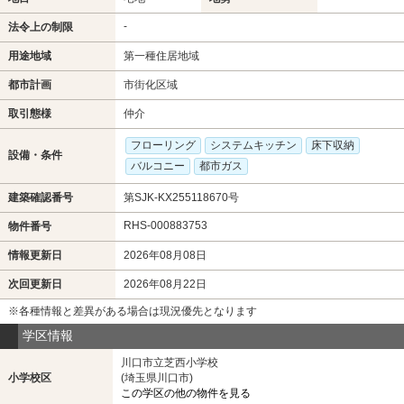
-
法令上の制限
用途地域
第一種住居地域
都市計画
市街化区域
取引態様
仲介
フローリング
システムキッチン
床下収納
設備・条件
バルコニー
都市ガス
建築確認番号
第SJK-KX255118670号
RHS-000883753
物件番号
情報更新日
2026年08月08日
次回更新日
2026年08月22日
※各種情報と差異がある場合は現況優先となります
学区情報
川口市立芝西小学校
小学校区
(埼玉県川口市)
この学区の他の物件を見る