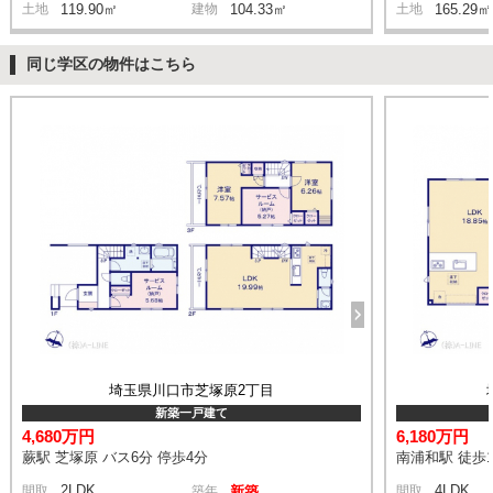
土地
119.90㎡
建物
104.33㎡
土地
165.29㎡
同じ学区の物件はこちら
埼玉県川口市芝塚原2丁目
新築一戸建て
4,680万円
6,180万円
蕨駅 芝塚原 バス6分 停歩4分
南浦和駅 徒歩1
2LDK
4LDK
間取
築年
新築
間取