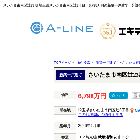
さいたま市南区辻23期 埼玉県さいたま市南区辻3丁目｜6,798万円の新築一戸建て｜分譲住
>
TOPページ
>
物件検索
>
新築一戸建て
さいたま市
さいたま市南区辻23
新築一戸建て
価格
6,798万円
値下がり
埼玉県さいたま市南区辻3丁目
所在地
M
この地域周辺の物件を見る
2026年6月築
築年月
ＪＲ埼京線
武蔵浦和
徒歩15分
交通