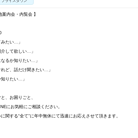
プライスダウン
地案内会・内覧会 】
0
てみたい…」
紹介して欲しい…」
になるか知りたい…」
けれど、話だけ聞きたい…」
か知りたい…」
ごと、お困りごと、
LINEにお気軽にご相談ください。
に関する“全て”に年中無休にて迅速にお応えさせて頂きます。
】