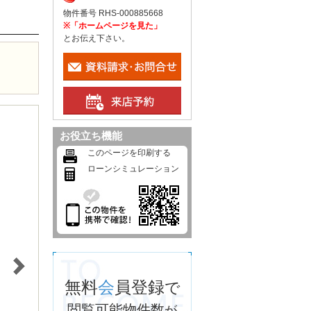
物件番号 RHS-000885668
※「ホームページを見た」
とお伝え下さい。
お役立ち機能
このページを印刷する
ローンシミュレーション
無料
会
員登録
で
閲覧可能物件数
が