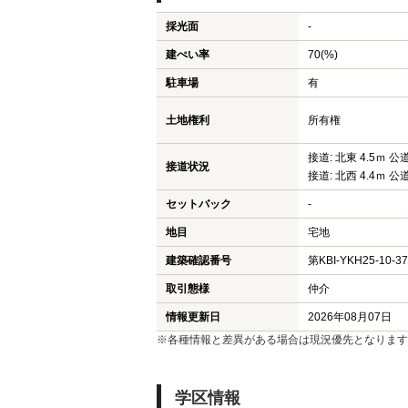
採光面
-
建ぺい率
70(%)
駐車場
有
土地権利
所有権
接道: 北東 4.5ｍ 公
接道状況
接道: 北西 4.4ｍ 公
セットバック
-
地目
宅地
建築確認番号
第KBI-YKH25-10-3
取引態様
仲介
情報更新日
2026年08月07日
※各種情報と差異がある場合は現況優先となります
学区情報