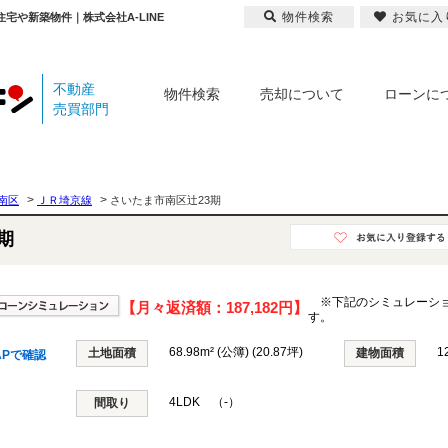
物件検索
お気に入
宅や新築物件｜株式会社A-LINE
不動産
物件検索
売却について
ローンに
売買部門
>
>
南区
ＪＲ埼京線
さいたま市南区辻23期
期
※下記のシミュレーシ
【月々返済額：
187,182円
】
す。
68.98m² (公簿) (20.87坪)
1
土地面積
建物面積
APで確認
4LDK （-）
間取り