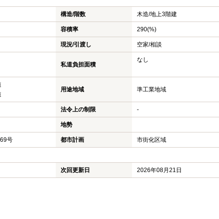
構造/階数
木造/
地上3階建
容積率
290(%)
現況/引渡し
空家/相談
なし
私道負担面積
道
用途地域
準工業地域
道
法令上の制限
-
地勢
769号
都市計画
市街化区域
次回更新日
2026年08月21日