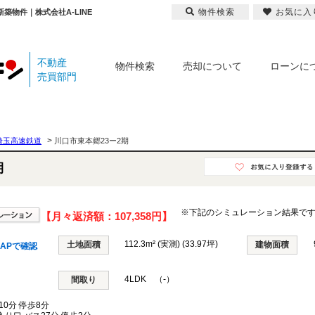
物件検索
お気に入
築物件｜株式会社A-LINE
不動産
物件検索
売却について
ローンに
売買部門
>
埼玉高速鉄道
川口市東本郷23ー2期
期
※下記のシミュレーション結果で
【月々返済額：
107,358円
】
112.3m² (実測) (33.97坪)
土地面積
建物面積
APで確認
4LDK （-）
間取り
0分 停歩8分