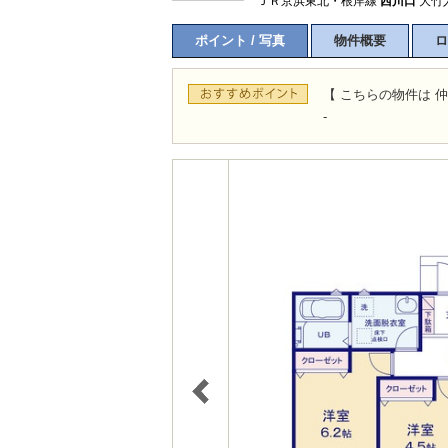
ＪＲ京浜東北・根岸線
西川口
大竹入
ポイント / 写真
物件概要
ロ
【 こちらの物件は 仲
-