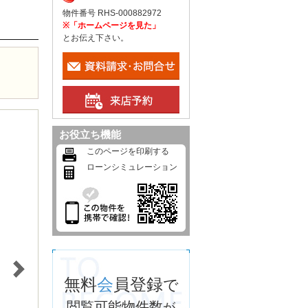
物件番号 RHS-000882972
※「ホームページを見た」
とお伝え下さい。
お役立ち機能
このページを印刷する
ローンシミュレーション
無料
会
員登録
で
閲覧可能物件数
が