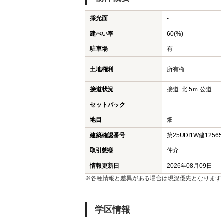
採光面
-
建ぺい率
60(%)
駐車場
有
土地権利
所有権
接道状況
接道: 北 5ｍ 公道
セットバック
-
地目
畑
建築確認番号
第25UDI1W建1256
取引態様
仲介
情報更新日
2026年08月09日
※各種情報と差異がある場合は現況優先となります
学区情報