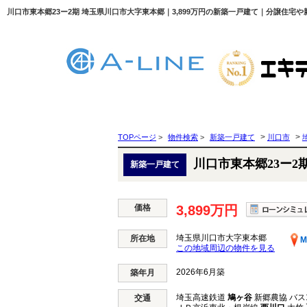
川口市東本郷23ー2期 埼玉県川口市大字東本郷｜3,899万円の新築一戸建て｜分譲住宅や新
>
>
TOPページ
>
物件検索
>
新築一戸建て
川口市
川口市東本郷23ー2
新築一戸建て
価格
3,899万円
埼玉県川口市大字東本郷
所在地
M
この地域周辺の物件を見る
2026年6月築
築年月
埼玉高速鉄道
鳩ヶ谷
新郷農協 バス1
交通