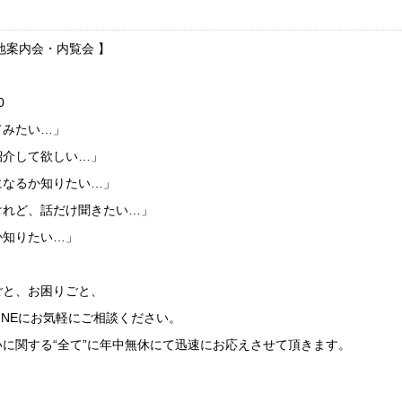
地案内会・内覧会 】
0
てみたい…」
紹介して欲しい…」
になるか知りたい…」
けれど、話だけ聞きたい…」
か知りたい…」
ごと、お困りごと、
LINEにお気軽にご相談ください。
に関する“全て”に年中無休にて迅速にお応えさせて頂きます。
】