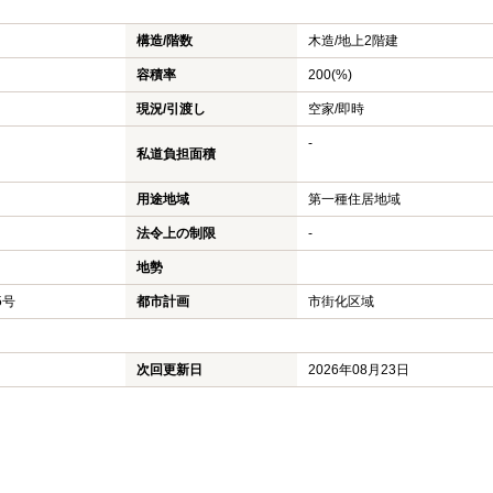
構造/階数
木造/
地上2階建
容積率
200(%)
現況/引渡し
空家/即時
-
私道負担面積
用途地域
第一種住居地域
法令上の制限
-
地勢
5号
都市計画
市街化区域
次回更新日
2026年08月23日