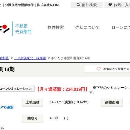
物件検索
お気に入
て｜分譲住宅や新築物件｜株式会社A-LINE
不動産
物件検索
売却について
ローンに
売買部門
>
>
浦和区
ＪＲ京浜東北・根岸線
さいたま市浦和区元町14期
町14期
※下記のシミュレーシ
【月々返済額：
234,019円
】
す。
64.21m² (実測) (19.42坪)
土地面積
建物面積
APで確認
4LDK （-）
間取り
2分