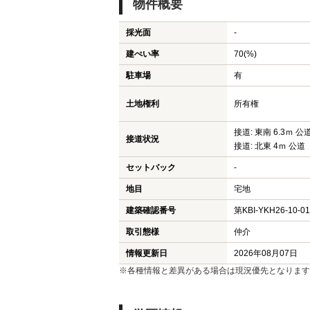
物件概要
採光面
-
建ぺい率
70(%)
駐車場
有
土地権利
所有権
接道: 東南 6.3ｍ 公
接道状況
接道: 北東 4ｍ 公道
セットバック
-
地目
宅地
建築確認番号
第KBI-YKH26-10-0
取引態様
仲介
情報更新日
2026年08月07日
※各種情報と差異がある場合は現況優先となります