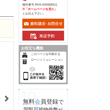
物件番号 RHS-000888911
※「ホームページを見た」
とお伝え下さい。
お役立ち機能
このページを印刷する
ローンシミュレーション
無料
会
員登録
で
閲覧可能物件数
が