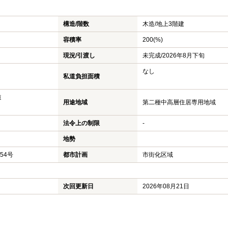
構造/階数
木造/
地上3階建
容積率
200(%)
現況/引渡し
未完成/2026年8月下旬
なし
私道負担面積
道
用途地域
第二種中高層住居専用地域
法令上の制限
-
地勢
154号
都市計画
市街化区域
次回更新日
2026年08月21日