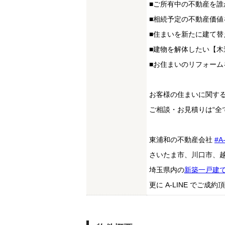
■ご所有中の不動産を誰
■相続予定の不動産価値
■住まいを新たに建て
■建物を解体したい【木
■お住まいのリフォー
お客様の住まいに関す
ご相談・お見積りは“全
東浦和の不動産会社
#A
さいたま市、川口市、
埼玉県内の
新築一戸建
更に A-LINE でご