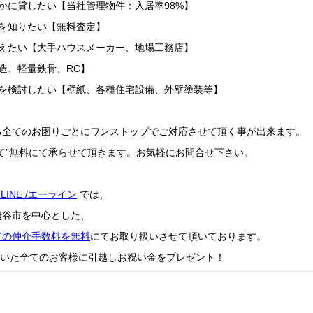
かに貸したい【当社管理物件：入居率98%】
を知りたい【無料査定】
替えたい【大手ハウスメーカー、地場工務店】
造、軽量鉄骨、RC】
ムを検討したい【壁紙、各種住宅設備、外壁塗装等】
る全てのお困りごとにワンストップでご対応させて頂く事が出来ます。
て”無料にて承らせて頂きます。お気軽にお問合せ下さい。
-LINE /エーライン
では、
越谷市を中心とした、
ての仲介手数料を無料
にてお取り扱いさせて頂いております。
成約頂いた全てのお客様に引越しお祝い金をプレゼント！