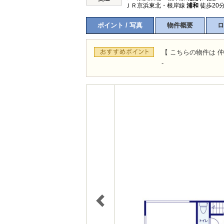
ＪＲ京浜東北・根岸線
浦和
徒歩20
ポイント / 写真
物件概要
ロ
【 こちらの物件は 仲
-