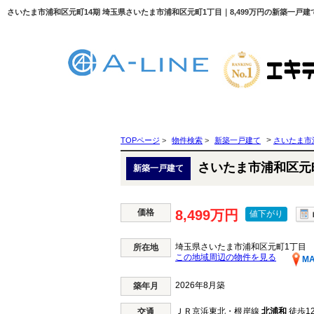
さいたま市浦和区元町14期 埼玉県さいたま市浦和区元町1丁目｜8,499万円の新築一戸建
>
TOPページ
>
物件検索
>
新築一戸建て
さいたま市
さいたま市浦和区元
新築一戸建て
価格
8,499万円
値下がり
埼玉県さいたま市浦和区元町1丁目
所在地
この地域周辺の物件を見る
M
2026年8月築
築年月
ＪＲ京浜東北・根岸線
北浦和
徒歩1
交通