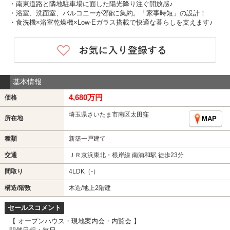
・南東道路と隣地駐車場に面した陽光降り注ぐ開放感♪
・浴室、洗面室、バルコニーが2階に集約。「家事時短」の設計！
・食洗機×浴室乾燥機×Low-Eガラス搭載で快適な暮らしを支えます♪
基本情報
4,680万円
価格
埼玉県さいたま市南区太田窪
所在地
MAP
種類
新築一戸建て
交通
ＪＲ京浜東北・根岸線 南浦和駅 徒歩23分
間取り
4LDK（-）
構造/階数
木造/地上2階建
セールスコメント
【 オープンハウス・現地案内会・内覧会 】