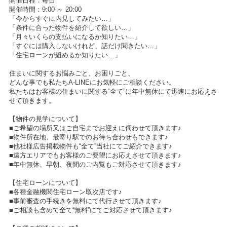
開催日程：毎日
開催時間：9:00 ～ 20:00
「今からすぐに内見してみたい…」
「条件に合った物件を紹介して欲しい…」
「月々いくらの支払いになるか知りたい…」
「すぐには購入しないけれど、話だけ聞きたい…」
「住宅ローンが組めるか知りたい…」
住まいに関するお悩みごと、お困りごと、
どんな事でも私たちA-LINEにお気軽にご相談ください。
私たちはお客様の住まいに関する“全て”に年中無休にて迅速にお応えさ
せて頂きます。
【物件の見学について】
■ご希望の場所又はご自宅までお迎えに伺わせて頂きます♪
■物件所在地、最寄り駅でのお待ち合わせもできます♪
■他社様広告掲載物件も“全て”当社にてご紹介できます♪
■遠方エリアでもお客様のご要望にお応えさせて頂きます♪
■年中無休、早朝、夜間のご内覧もご対応させて頂きます♪
【住宅ローンについて】
■各種金融機関住宅ローン取次店です♪
■事前審査の手続きを無料にて代行させて頂きます♪
■ご相談も含めて全て“無料”にてご対応させて頂きます♪