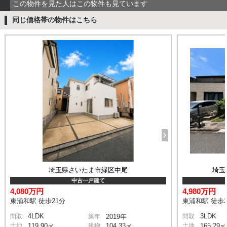
この物件を見た人はこの物件も見ています
同じ価格帯の物件はこちら
埼玉県さいたま市緑区中尾
埼玉
中古一戸建て
4,080万円
4,980万円
東浦和駅 徒歩21分
東浦和駅 徒歩3
4LDK
3LDK
間取
築年
2019年
間取
土地
119.90㎡
建物
104.33㎡
土地
165.29㎡