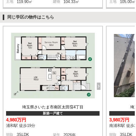
土地
119.90㎡
建物
104.33㎡
土地
105.00㎡
同じ学区の物件はこちら
埼玉県さいたま市南区太田窪4丁目
埼
新築一戸建て
4,980万円
3,980万円
浦和駅 徒歩19分
南浦和駅 徒歩2
3SLDK
3SLDK
間取
築年
2026年
間取