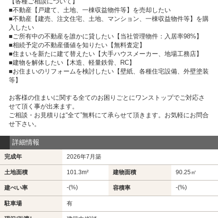
【各種ご相談について】
■不動産【戸建て、土地、一棟収益物件等】を売却したい
■不動産【建売、注文住宅、土地、マンション、一棟収益物件等】を購
入したい
■ご所有中の不動産を誰かに貸したい【当社管理物件：入居率98%】
■相続予定の不動産価値を知りたい【無料査定】
■住まいを新たに建て替えたい【大手ハウスメーカー、地場工務店】
■建物を解体したい【木造、軽量鉄骨、RC】
■お住まいのリフォームを検討したい【壁紙、各種住宅設備、外壁塗装
等】
お客様の住まいに関する全てのお困りごとにワンストップでご対応さ
せて頂く事が出来ます。
ご相談・お見積りは“全て”無料にて承らせて頂きます。お気軽にお問合
せ下さい。
詳細情報
完成年
2026年7月築
土地面積
101.3m²
建物面積
90.25㎡
-(%)
-(%)
建ぺい率
容積率
駐車場
有