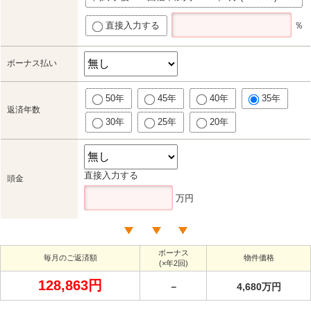
直接入力する
％
ボーナス払い
50年
45年
40年
35年
返済年数
30年
25年
20年
直接入力する
頭金
万円
ボーナス
毎月のご返済額
物件価格
(×年2回)
128,863円
－
4,680万円