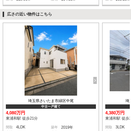
広さの近い物件はこちら
埼玉県さいたま市緑区中尾
埼
中古一戸建て
4,080万円
4,380万円
東浦和駅 徒歩21分
東浦和駅 徒歩2
4LDK
3LDK
間取
築年
2019年
間取