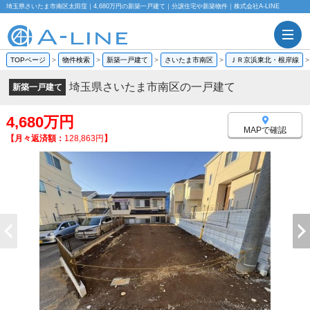
埼玉県さいたま市南区太田窪｜4,680万円の新築一戸建て｜分譲住宅や新築物件｜株式会社A-LINE
TOPページ
>
物件検索
>
新築一戸建て
>
さいたま市南区
>
ＪＲ京浜東北・根岸線
埼玉県さいたま市南区の一戸建て
新築一戸建て
4,680万円
MAPで確認
【月々返済額：
128,863円
】