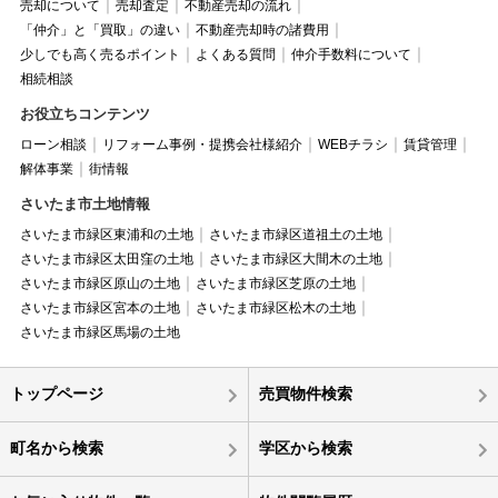
売却について
売却査定
不動産売却の流れ
「仲介」と「買取」の違い
不動産売却時の諸費用
少しでも高く売るポイント
よくある質問
仲介手数料について
相続相談
お役立ちコンテンツ
ローン相談
リフォーム事例・提携会社様紹介
WEBチラシ
賃貸管理
解体事業
街情報
さいたま市土地情報
さいたま市緑区東浦和の土地
さいたま市緑区道祖土の土地
さいたま市緑区太田窪の土地
さいたま市緑区大間木の土地
さいたま市緑区原山の土地
さいたま市緑区芝原の土地
さいたま市緑区宮本の土地
さいたま市緑区松木の土地
さいたま市緑区馬場の土地
トップページ
売買物件検索
町名から検索
学区から検索