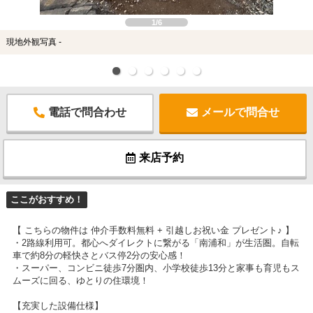
1/6
現地外観写真 -
電話で問合わせ
メールで問合せ
来店予約
ここがおすすめ！
【 こちらの物件は 仲介手数料無料 + 引越しお祝い金 プレゼント♪ 】
・2路線利用可。都心へダイレクトに繋がる「南浦和」が生活圏。自転
車で約8分の軽快さとバス停2分の安心感！
・スーパー、コンビニ徒歩7分圏内、小学校徒歩13分と家事も育児もス
ムーズに回る、ゆとりの住環境！
【充実した設備仕様】