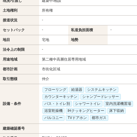
現況/引渡し
建築中/相談
土地権利
所有権
-
接道状況
-
-
セットバック
私道負担面積
地目
宅地
地勢
-
法令上の制限
用途地域
第二種中高層住居専用地域
都市計画
市街化区域
取引態様
仲介
フローリング
給湯器
システムキッチン
カウンターキッチン
シャンプードレッサー
設備・条件
バス・トイレ別
シャワートイレ
室内洗濯機置場
浴室乾燥機
IHクッキングヒーター
床下収納
バルコニー
TVドアホン
都市ガス
建築確認番号