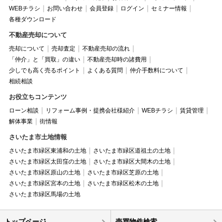
WEBチラシ
お問い合わせ
会員登録
ログイン
セミナー情報
各種ダウンロード
不動産売却について
売却について
売却査定
不動産売却の流れ
「仲介」と「買取」の違い
不動産売却時の諸費用
少しでも高く売るポイント
よくある質問
仲介手数料について
相続相談
お役立ちコンテンツ
ローン相談
リフォーム事例・提携会社様紹介
WEBチラシ
賃貸管理
解体事業
街情報
さいたま市土地情報
さいたま市緑区東浦和の土地
さいたま市緑区道祖土の土地
さいたま市緑区太田窪の土地
さいたま市緑区大間木の土地
さいたま市緑区原山の土地
さいたま市緑区芝原の土地
さいたま市緑区宮本の土地
さいたま市緑区松木の土地
さいたま市緑区馬場の土地
トップページ
売買物件検索