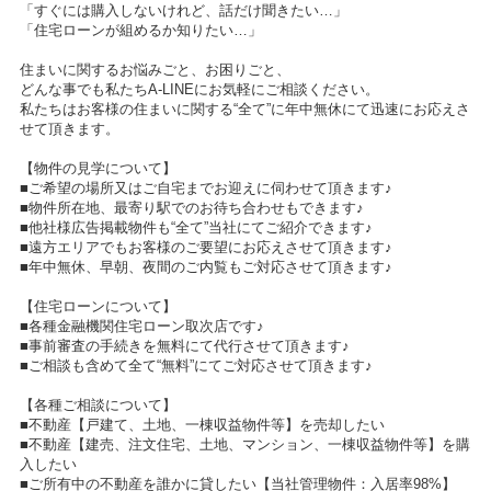
「すぐには購入しないけれど、話だけ聞きたい…」
「住宅ローンが組めるか知りたい…」
住まいに関するお悩みごと、お困りごと、
どんな事でも私たちA-LINEにお気軽にご相談ください。
私たちはお客様の住まいに関する“全て”に年中無休にて迅速にお応えさ
せて頂きます。
【物件の見学について】
■ご希望の場所又はご自宅までお迎えに伺わせて頂きます♪
■物件所在地、最寄り駅でのお待ち合わせもできます♪
■他社様広告掲載物件も“全て”当社にてご紹介できます♪
■遠方エリアでもお客様のご要望にお応えさせて頂きます♪
■年中無休、早朝、夜間のご内覧もご対応させて頂きます♪
【住宅ローンについて】
■各種金融機関住宅ローン取次店です♪
■事前審査の手続きを無料にて代行させて頂きます♪
■ご相談も含めて全て“無料”にてご対応させて頂きます♪
【各種ご相談について】
■不動産【戸建て、土地、一棟収益物件等】を売却したい
■不動産【建売、注文住宅、土地、マンション、一棟収益物件等】を購
入したい
■ご所有中の不動産を誰かに貸したい【当社管理物件：入居率98%】