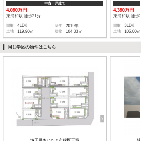
中古一戸建て
4,080万円
4,380万円
東浦和駅 徒歩21分
東浦和駅 徒歩2
4LDK
3LDK
間取
築年
2019年
間取
土地
119.90㎡
建物
104.33㎡
土地
105.00㎡
同じ学区の物件はこちら
埼玉県さいたま市緑区三室