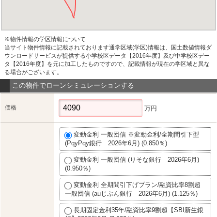
※物件情報の学区情報について
当サイト物件情報に記載されております通学区域(学区)情報は、国土数値情報ダ
ウンロードサービスが提供する小学校区データ【2016年度】及び中学校区デー
タ【2016年度】を元に加工したものですので、記載情報が現在の学区域と異な
る場合がございます。
この物件でローンシミュレーションする
価格
万円
変動金利 一般団信 ※変動金利/全期間引下型
(PqyPqy銀行 2026年6月) (0.850％)
変動金利 一般団信 (りそな銀行 2026年6月)
(0.950％)
変動金利 全期間引下げプラン/融資比率8割超
一般団信 (auじぶん銀行 2026年6月) (1.125％)
長期固定金利35年/融資比率9割超【SBI新生銀