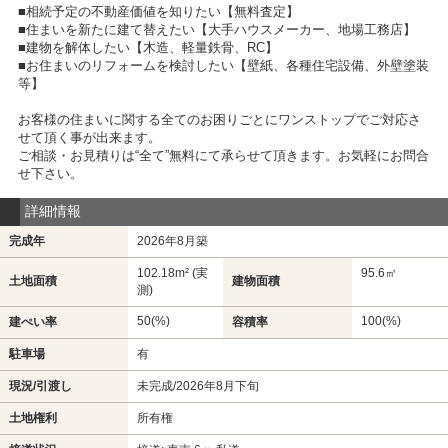
■相続予定の不動産価値を知りたい【無料査定】
■住まいを新たに建て替えたい【大手ハウスメーカー、地場工務店】
■建物を解体したい【木造、軽量鉄骨、RC】
■お住まいのリフォームを検討したい【壁紙、各種住宅設備、外壁塗装
等】
お客様の住まいに関する全てのお困りごとにワンストップでご対応さ
せて頂く事が出来ます。
ご相談・お見積りは“全て”無料にて承らせて頂きます。お気軽にお問合
せ下さい。
詳細情報
完成年
2026年8月築
102.18m² (実
95.6㎡
土地面積
建物面積
測)
50(%)
100(%)
建ぺい率
容積率
駐車場
有
現況/引渡し
未完成/2026年8月下旬
土地権利
所有権