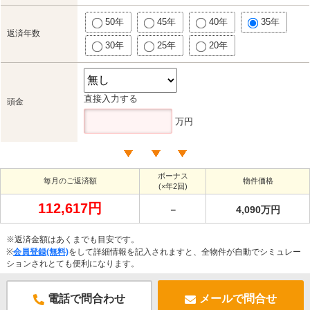
50年
45年
40年
35年
返済年数
30年
25年
20年
直接入力する
頭金
万円
ボーナス
毎月のご返済額
物件価格
(×年2回)
112,617円
－
4,090万円
※返済金額はあくまでも目安です。
※
会員登録(無料)
をして詳細情報を記入されますと、全物件が自動でシミュレー
ションされとても便利になります。
電話で問合わせ
メールで問合せ