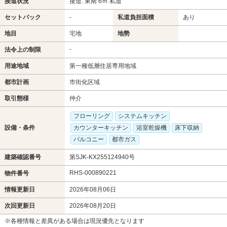
接道状況
接道: 東南 6ｍ 私道
セットバック
-
私道負担面積
あり
地目
宅地
地勢
-
法令上の制限
用途地域
第一種低層住居専用地域
都市計画
市街化区域
取引態様
仲介
フローリング
システムキッチン
設備・条件
カウンターキッチン
浴室乾燥機
床下収納
バルコニー
都市ガス
建築確認番号
第SJK-KX255124940号
RHS-000890221
物件番号
情報更新日
2026年08月06日
次回更新日
2026年08月20日
※各種情報と差異がある場合は現況優先となります