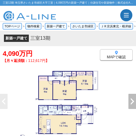
三室13期 埼玉県さいたま市緑区大字三室｜4,090万円の新築一戸建て｜分譲住宅や新築物件｜株式会社A-LINE
TOPページ
>
物件検索
>
新築一戸建て
>
さいたま市緑区
>
ＪＲ京浜東北・根岸線
三室13期
新築一戸建て
4,090万円
MAPで確認
【月々返済額：
112,617円
】