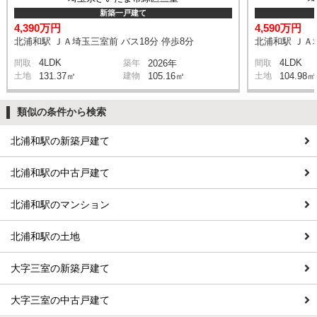
新築一戸建て
4,390万円
4,590万円
北浦和駅 ＪＡ埼玉三室前 バス18分 停歩8分
北浦和駅 ＪＡ埼
4LDK
4LDK
間取
築年
2026年
間取
土地
131.37㎡
建物
105.16㎡
土地
104.98㎡
類似の条件から検索
北浦和駅の新築戸建て
北浦和駅の中古戸建て
北浦和駅のマンション
北浦和駅の土地
大字三室の新築戸建て
大字三室の中古戸建て