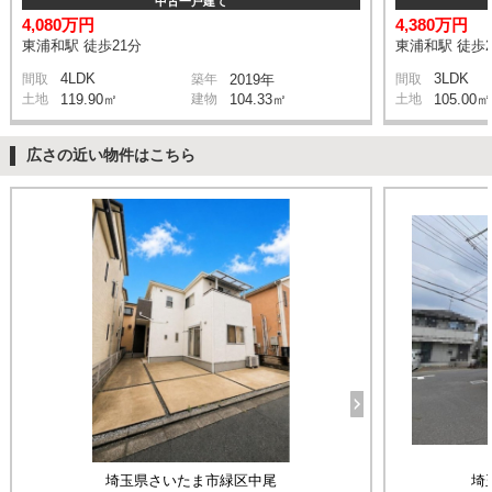
中古一戸建て
4,080万円
4,380万円
東浦和駅 徒歩21分
東浦和駅 徒歩2
4LDK
3LDK
間取
築年
2019年
間取
土地
119.90㎡
建物
104.33㎡
土地
105.00㎡
広さの近い物件はこちら
埼玉県さいたま市緑区中尾
埼