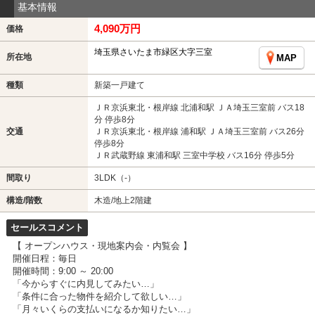
基本情報
4,090万円
価格
埼玉県さいたま市緑区大字三室
所在地
MAP
種類
新築一戸建て
ＪＲ京浜東北・根岸線 北浦和駅 ＪＡ埼玉三室前 バス18
分 停歩8分
交通
ＪＲ京浜東北・根岸線 浦和駅 ＪＡ埼玉三室前 バス26分
停歩8分
ＪＲ武蔵野線 東浦和駅 三室中学校 バス16分 停歩5分
間取り
3LDK（-）
構造/階数
木造/地上2階建
セールスコメント
【 オープンハウス・現地案内会・内覧会 】
開催日程：毎日
開催時間：9:00 ～ 20:00
「今からすぐに内見してみたい…」
「条件に合った物件を紹介して欲しい…」
「月々いくらの支払いになるか知りたい…」