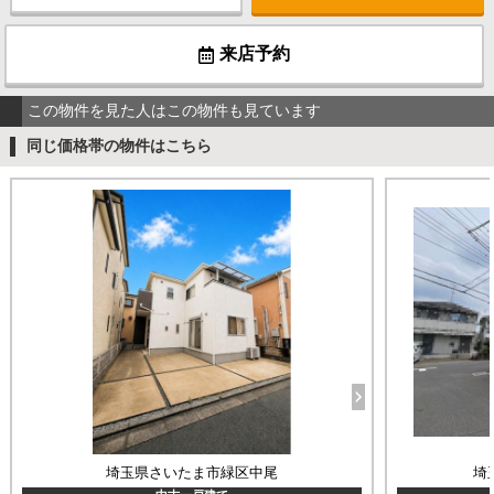
来店予約
この物件を見た人はこの物件も見ています
同じ価格帯の物件はこちら
埼玉県さいたま市緑区中尾
埼