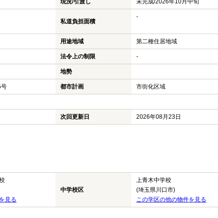
現況/引渡し
未完成/2026年10月中旬
-
私道負担面積
用途地域
第二種住居地域
法令上の制限
-
地勢
5号
都市計画
市街化区域
次回更新日
2026年08月23日
校
上青木中学校
中学校区
(埼玉県川口市)
を見る
この学区の他の物件を見る