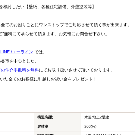
ムを検討したい【壁紙、各種住宅設備、外壁塗装等】
る全てのお困りごとにワンストップでご対応させて頂く事が出来ます。
て”無料にて承らせて頂きます。お気軽にお問合せ下さい。
-LINE /エーライン
では、
越谷市を中心とした、
ての仲介手数料を無料
にてお取り扱いさせて頂いております。
成約頂いた全てのお客様に引越しお祝い金をプレゼント！
構造/階数
木造/
地上2階建
容積率
200(%)