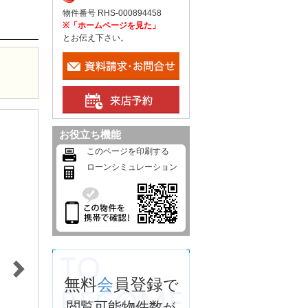
物件番号 RHS-000894458
※「ホームページを見た」
とお伝え下さい。
お役立ち機能
このページを印刷する
ローンシミュレーション
無料
会
員登録
で
閲覧可能物件数
が