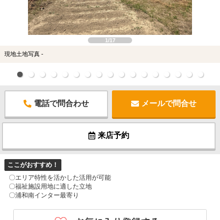
1/17
現地土地写真 -
電話で問合わせ
メールで問合せ
来店予約
ここがおすすめ！
〇エリア特性を活かした活用が可能
〇福祉施設用地に適した立地
〇浦和南インター最寄り