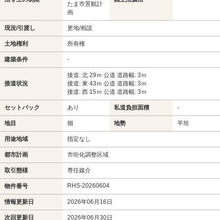
たま市景観計
画
現況/引渡し
更地/相談
土地権利
所有権
-
建築条件
接道: 北 29ｍ 公道 道路幅: 3ｍ
接道状況
接道: 東 43ｍ 公道 道路幅: 3ｍ
接道: 西 15ｍ 公道 道路幅: 3ｍ
セットバック
あり
私道負担面積
-
地目
畑
地勢
平坦
用途地域
指定なし
都市計画
市街化調整区域
取引態様
専任媒介
RHS-20260604
物件番号
情報更新日
2026年06月16日
次回更新日
2026年06月30日