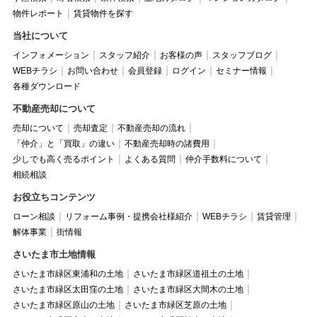
物件レポート
賃貸物件を探す
当社について
インフォメーション
スタッフ紹介
お客様の声
スタッフブログ
WEBチラシ
お問い合わせ
会員登録
ログイン
セミナー情報
各種ダウンロード
不動産売却について
売却について
売却査定
不動産売却の流れ
「仲介」と「買取」の違い
不動産売却時の諸費用
少しでも高く売るポイント
よくある質問
仲介手数料について
相続相談
お役立ちコンテンツ
ローン相談
リフォーム事例・提携会社様紹介
WEBチラシ
賃貸管理
解体事業
街情報
さいたま市土地情報
さいたま市緑区東浦和の土地
さいたま市緑区道祖土の土地
さいたま市緑区太田窪の土地
さいたま市緑区大間木の土地
さいたま市緑区原山の土地
さいたま市緑区芝原の土地