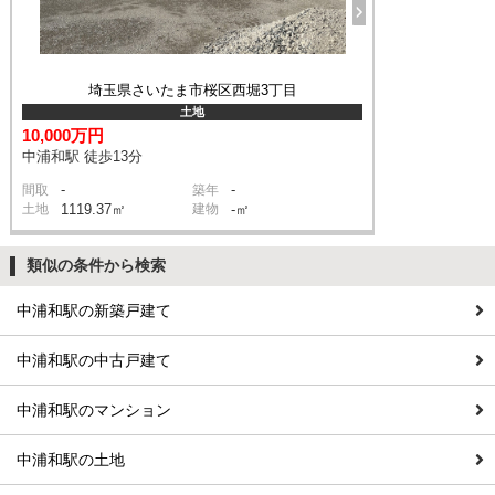
埼玉県さいたま市桜区西堀3丁目
土地
10,000万円
中浦和駅 徒歩13分
-
-
間取
築年
土地
1119.37㎡
建物
-㎡
類似の条件から検索
中浦和駅の新築戸建て
中浦和駅の中古戸建て
中浦和駅のマンション
中浦和駅の土地