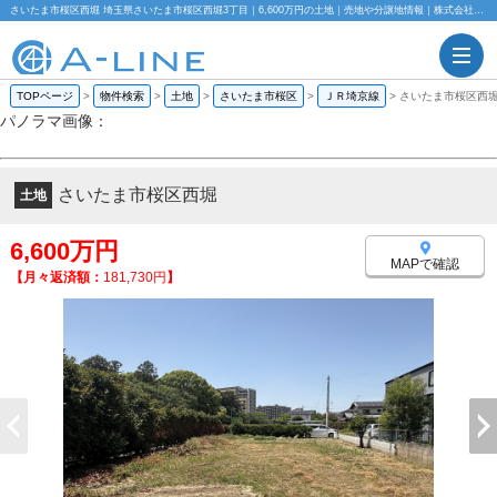
さいたま市桜区西堀 埼玉県さいたま市桜区西堀3丁目｜6,600万円の土地｜売地や分譲地情報｜株式会社A-LINE
TOPページ
>
物件検索
>
土地
>
さいたま市桜区
>
ＪＲ埼京線
>
さいたま市桜区西
パノラマ画像：
さいたま市桜区西堀
土地
6,600万円
MAPで確認
【月々返済額：
181,730円
】