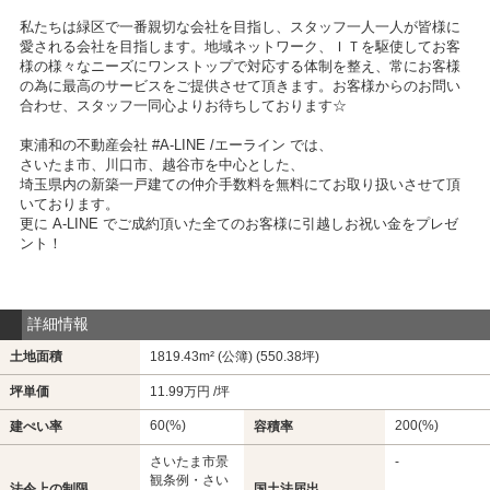
私たちは緑区で一番親切な会社を目指し、スタッフ一人一人が皆様に
愛される会社を目指します。地域ネットワーク、ＩＴを駆使してお客
様の様々なニーズにワンストップで対応する体制を整え、常にお客様
の為に最高のサービスをご提供させて頂きます。お客様からのお問い
合わせ、スタッフ一同心よりお待ちしております☆
東浦和の不動産会社 #A-LINE /エーライン では、
さいたま市、川口市、越谷市を中心とした、
埼玉県内の新築一戸建ての仲介手数料を無料にてお取り扱いさせて頂
いております。
更に A-LINE でご成約頂いた全てのお客様に引越しお祝い金をプレゼ
ント！
詳細情報
土地面積
1819.43m² (公簿) (550.38坪)
坪単価
11.99万円 /坪
60(%)
200(%)
建ぺい率
容積率
さいたま市景
-
観条例・さい
法令上の制限
国土法届出