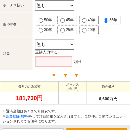
ボーナス払い
50年
45年
40年
35年
返済年数
30年
25年
20年
直接入力する
頭金
万円
ボーナス
毎月のご返済額
物件価格
(×年2回)
181,730円
－
6,600万円
※返済金額はあくまでも目安です。
※
会員登録(無料)
をして詳細情報を記入されますと、全物件が自動でシミュレー
ションされとても便利になります。