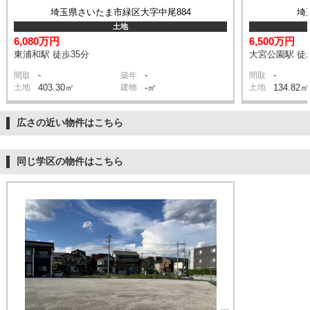
埼玉県さいたま市緑区大字中尾884
埼
土地
6,080万円
6,500万円
東浦和駅 徒歩35分
大宮公園駅 徒
-
-
-
間取
築年
間取
土地
403.30㎡
建物
-㎡
土地
134.82㎡
広さの近い物件はこちら
同じ学区の物件はこちら