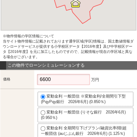
※物件情報の学区情報について
当サイト物件情報に記載されております通学区域(学区)情報は、国土数値情報ダ
ウンロードサービスが提供する小学校区データ【2016年度】及び中学校区デー
タ【2016年度】を元に加工したものですので、記載情報が現在の学区域と異な
る場合がございます。
この物件でローンシミュレーションする
価格
万円
変動金利 一般団信 ※変動金利/全期間引下型
(PqyPqy銀行 2026年6月) (0.850％)
変動金利 一般団信 (りそな銀行 2026年6月)
(0.950％)
変動金利 全期間引下げプラン/融資比率8割超
一般団信 (auじぶん銀行 2026年6月) (1.125％)