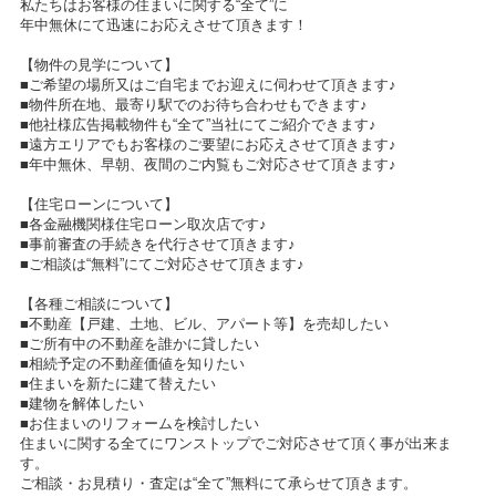
私たちはお客様の住まいに関する“全て”に
年中無休にて迅速にお応えさせて頂きます！
【物件の見学について】
■ご希望の場所又はご自宅までお迎えに伺わせて頂きます♪
■物件所在地、最寄り駅でのお待ち合わせもできます♪
■他社様広告掲載物件も“全て”当社にてご紹介できます♪
■遠方エリアでもお客様のご要望にお応えさせて頂きます♪
■年中無休、早朝、夜間のご内覧もご対応させて頂きます♪
【住宅ローンについて】
■各金融機関様住宅ローン取次店です♪
■事前審査の手続きを代行させて頂きます♪
■ご相談は“無料”にてご対応させて頂きます♪
【各種ご相談について】
■不動産【戸建、土地、ビル、アパート等】を売却したい
■ご所有中の不動産を誰かに貸したい
■相続予定の不動産価値を知りたい
■住まいを新たに建て替えたい
■建物を解体したい
■お住まいのリフォームを検討したい
住まいに関する全てにワンストップでご対応させて頂く事が出来ま
す。
ご相談・お見積り・査定は“全て”無料にて承らせて頂きます。