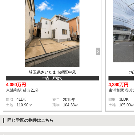
埼玉県さいたま市緑区中尾
埼
中古一戸建て
4,080万円
4,380万円
東浦和駅 徒歩21分
東浦和駅 徒歩2
4LDK
3LDK
間取
築年
2019年
間取
土地
119.90㎡
建物
104.33㎡
土地
105.00㎡
同じ学区の物件はこちら