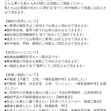
どんな事でも私たちA-LINEにお気軽にご相談ください。
私たちはお客様の住まいに関する“全て”に年中無休にて迅速にお応えさ
せて頂きます。
【物件の見学について】
■ご希望の場所又はご自宅までお迎えに伺わせて頂きます♪
■物件所在地、最寄り駅でのお待ち合わせもできます♪
■他社様広告掲載物件も“全て”当社にてご紹介できます♪
■遠方エリアでもお客様のご要望にお応えさせて頂きます♪
■年中無休、早朝、夜間のご内覧もご対応させて頂きます♪
【住宅ローンについて】
■各種金融機関住宅ローン取次店です♪
■事前審査の手続きを無料にて代行させて頂きます♪
■ご相談も含めて全て“無料”にてご対応させて頂きます♪
【各種ご相談について】
■不動産【戸建て、土地、一棟収益物件等】を売却したい
■不動産【建売、注文住宅、土地、マンション、一棟収益物件等】を購
入したい
■ご所有中の不動産を誰かに貸したい【当社管理物件：入居率98%】
■相続予定の不動産価値を知りたい【無料査定】
■住まいを新たに建て替えたい【大手ハウスメーカー、地場工務店】
■建物を解体したい【木造、軽量鉄骨、RC】
■お住まいのリフォームを検討したい【壁紙、各種住宅設備、外壁塗装