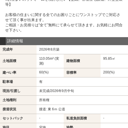
等】
お客様の住まいに関する全てのお困りごとにワンストップでご対応さ
せて頂く事が出来ます。
ご相談・お見積りは“全て”無料にて承らせて頂きます。お気軽にお問合
せ下さい。
詳細情報
完成年
2026年8月築
110.05m² (実
95.85㎡
土地面積
建物面積
測)
60(%)
200(%)
建ぺい率
容積率
駐車場
有
現況/引渡し
未完成/2026年9月中旬
土地権利
所有権
接道状況
接道: 東 6ｍ 公道
-
-
セットバック
私道負担面積
地目
宅地
地勢