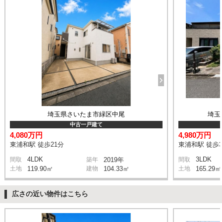
埼玉県さいたま市緑区中尾
埼玉
中古一戸建て
4,080万円
4,980万円
東浦和駅 徒歩21分
東浦和駅 徒歩3
4LDK
3LDK
間取
築年
2019年
間取
土地
119.90㎡
建物
104.33㎡
土地
165.29㎡
広さの近い物件はこちら