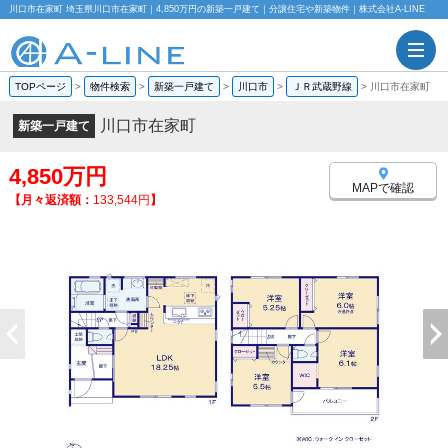
川口市在家町 埼玉県川口市在家町｜4,850万円の新築一戸建て｜分譲住宅や新築物件｜株式会社A-LINE
TOPページ
>
物件検索
>
新築一戸建て
>
川口市
>
ＪＲ武蔵野線
>
川口市在家町
川口市在家町
新築一戸建て
4,850万円
MAPで確認
【月々返済額：
133,544円
】