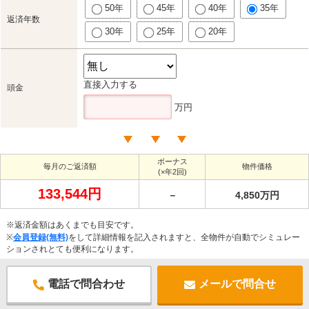
50年
45年
40年
35年
返済年数
30年
25年
20年
直接入力する
頭金
万円
ボーナス
毎月のご返済額
物件価格
(×年2回)
133,544円
－
4,850万円
※返済金額はあくまでも目安です。
※
会員登録(無料)
をして詳細情報を記入されますと、全物件が自動でシミュレー
ションされとても便利になります。
電話で問合わせ
メールで問合せ