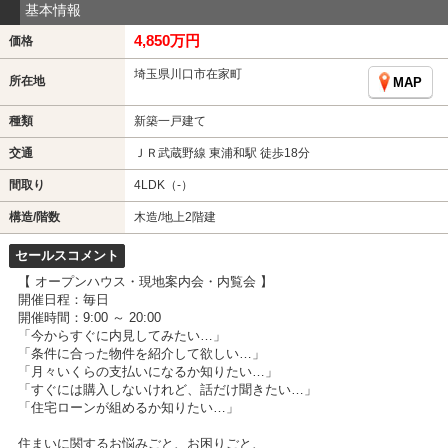
基本情報
4,850万円
価格
埼玉県川口市在家町
所在地
MAP
種類
新築一戸建て
交通
ＪＲ武蔵野線 東浦和駅 徒歩18分
間取り
4LDK（-）
構造/階数
木造/地上2階建
セールスコメント
【 オープンハウス・現地案内会・内覧会 】
開催日程：毎日
開催時間：9:00 ～ 20:00
「今からすぐに内見してみたい…」
「条件に合った物件を紹介して欲しい…」
「月々いくらの支払いになるか知りたい…」
「すぐには購入しないけれど、話だけ聞きたい…」
「住宅ローンが組めるか知りたい…」
住まいに関するお悩みごと、お困りごと、