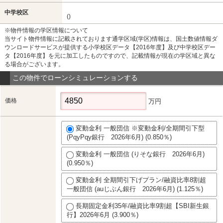
中学校区
()
※物件情報の学区情報について
当サイト物件情報に記載されております通学区域(学区)情報は、国土数値情報ダ
ウンロードサービスが提供する小学校区データ【2016年度】及び中学校区デー
タ【2016年度】を元に加工したものですので、記載情報が現在の学区域と異な
る場合がございます。
この物件でローンシミュレーションする
価格
万円
変動金利 一般団信 ※変動金利/全期間引下型
(PqyPqy銀行 2026年6月) (0.850％)
変動金利 一般団信 (りそな銀行 2026年6月)
(0.950％)
変動金利 全期間引下げプラン/融資比率8割超
一般団信 (auじぶん銀行 2026年6月) (1.125％)
長期固定金利35年/融資比率9割超【SBI新生銀
行】2026年6月 (3.900％)