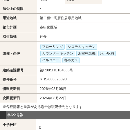
-
法令上の制限
用途地域
第二種中高層住居専用地域
都市計画
市街化区域
取引態様
仲介
フローリング
システムキッチン
設備・条件
カウンターキッチン
浴室乾燥機
床下収納
バルコニー
都市ガス
建築確認番号
第R08SHC104085号
RHS-000898090
物件番号
情報更新日
2026年08月08日
次回更新日
2026年08月22日
※各種情報と差異がある場合は現況優先となります
学区情報
小学校区
()