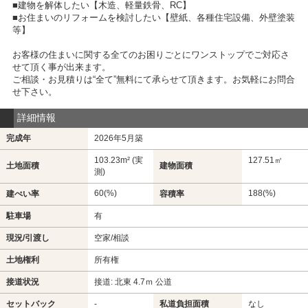
■建物を解体したい【木造、軽量鉄骨、RC】
■お住まいのリフォームを検討したい【壁紙、各種住宅設備、外壁塗装
等】
お客様の住まいに関する全てのお困りごとにワンストップでご対応さ
せて頂く事が出来ます。
ご相談・お見積りは“全て”無料にて承らせて頂きます。お気軽にお問合
せ下さい。
詳細情報
完成年
2026年5月築
103.23m² (実
127.51㎡
土地面積
建物面積
測)
60(%)
188(%)
建ぺい率
容積率
駐車場
有
現況/引渡し
空家/相談
土地権利
所有権
接道状況
接道: 北東 4.7ｍ 公道
セットバック
-
私道負担面積
なし