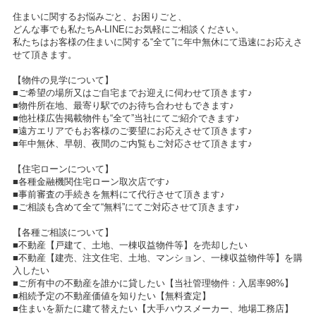
住まいに関するお悩みごと、お困りごと、
どんな事でも私たちA-LINEにお気軽にご相談ください。
私たちはお客様の住まいに関する“全て”に年中無休にて迅速にお応えさ
せて頂きます。
【物件の見学について】
■ご希望の場所又はご自宅までお迎えに伺わせて頂きます♪
■物件所在地、最寄り駅でのお待ち合わせもできます♪
■他社様広告掲載物件も“全て”当社にてご紹介できます♪
■遠方エリアでもお客様のご要望にお応えさせて頂きます♪
■年中無休、早朝、夜間のご内覧もご対応させて頂きます♪
【住宅ローンについて】
■各種金融機関住宅ローン取次店です♪
■事前審査の手続きを無料にて代行させて頂きます♪
■ご相談も含めて全て“無料”にてご対応させて頂きます♪
【各種ご相談について】
■不動産【戸建て、土地、一棟収益物件等】を売却したい
■不動産【建売、注文住宅、土地、マンション、一棟収益物件等】を購
入したい
■ご所有中の不動産を誰かに貸したい【当社管理物件：入居率98%】
■相続予定の不動産価値を知りたい【無料査定】
■住まいを新たに建て替えたい【大手ハウスメーカー、地場工務店】