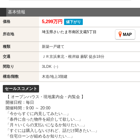
基本情報
5,299万円
価格
値下がり
埼玉県さいたま市南区文蔵5丁目
所在地
MAP
種類
新築一戸建て
交通
ＪＲ京浜東北・根岸線 蕨駅 徒歩18分
間取り
3LDK（-）
構造/階数
木造/地上3階建
セールスコメント
【 オープンハウス・現地案内会・内覧会 】
開催日程：毎日
開催時間：9:00 ～ 20:00
「今からすぐに内見してみたい…」
「条件に合った物件を紹介して欲しい…」
「月々いくらの支払いになるか知りたい…」
「すぐには購入しないけれど、話だけ聞きたい…」
「住宅ローンが組めるか知りたい…」