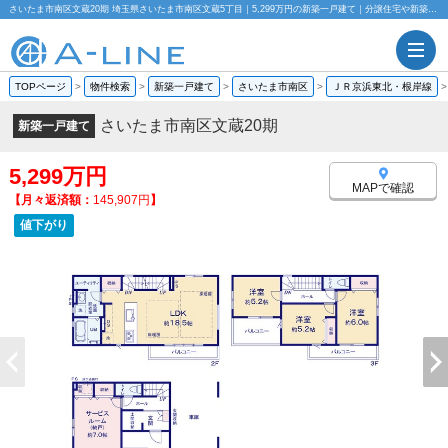
さいたま市南区文蔵20期 埼玉県さいたま市南区文蔵5丁目｜5,299万円の新築一戸建て｜分譲住宅や新築物件｜株式会社A-LINE
TOPページ
>
物件検索
>
新築一戸建て
>
さいたま市南区
>
ＪＲ京浜東北・根岸線
さいたま市南区文蔵20期
新築一戸建て
5,299万円
MAPで確認
【月々返済額：
145,907円
】
値下がり