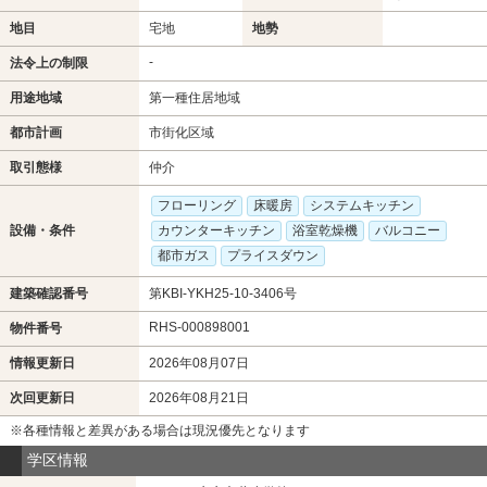
地目
宅地
地勢
-
法令上の制限
用途地域
第一種住居地域
都市計画
市街化区域
取引態様
仲介
フローリング
床暖房
システムキッチン
設備・条件
カウンターキッチン
浴室乾燥機
バルコニー
都市ガス
プライスダウン
建築確認番号
第KBI-YKH25-10-3406号
RHS-000898001
物件番号
情報更新日
2026年08月07日
次回更新日
2026年08月21日
※各種情報と差異がある場合は現況優先となります
学区情報