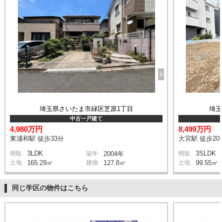
埼玉県さいたま市緑区芝原1丁目
埼
中古一戸建て
4,980万円
8,499万円
東浦和駅 徒歩33分
大宮駅 徒歩20
3LDK
3SLDK
間取
築年
2004年
間取
土地
165.29㎡
建物
127.8㎡
土地
99.55㎡
同じ学区の物件はこちら