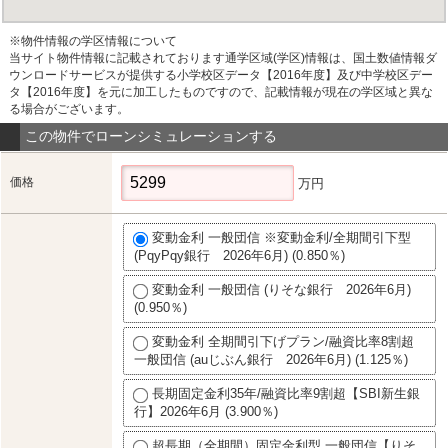
※物件情報の学区情報について
当サイト物件情報に記載されております通学区域(学区)情報は、国土数値情報ダ
ウンロードサービスが提供する小学校区データ【2016年度】及び中学校区デー
タ【2016年度】を元に加工したものですので、記載情報が現在の学区域と異な
る場合がございます。
この物件でローンシミュレーションする
価格
万円
変動金利 一般団信 ※変動金利/全期間引下型
(PqyPqy銀行 2026年6月) (0.850％)
変動金利 一般団信 (りそな銀行 2026年6月)
(0.950％)
変動金利 全期間引下げプラン/融資比率8割超
一般団信 (auじぶん銀行 2026年6月) (1.125％)
長期固定金利35年/融資比率9割超【SBI新生銀
行】2026年6月 (3.900％)
超長期（全期間）固定金利型 一般団信【りそ