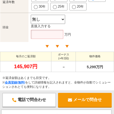
返済年数
30年
25年
20年
直接入力する
頭金
万円
ボーナス
毎月のご返済額
物件価格
(×年2回)
145,907円
－
5,299万円
※返済金額はあくまでも目安です。
※
会員登録(無料)
をして詳細情報を記入されますと、全物件が自動でシミュレー
ションされとても便利になります。
電話で問合わせ
メールで問合せ