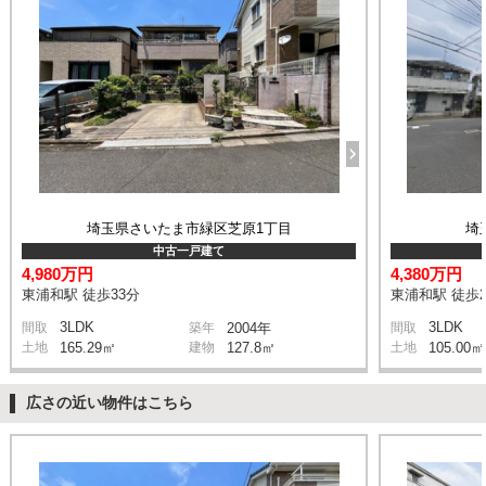
埼玉県さいたま市緑区芝原1丁目
埼
中古一戸建て
4,980万円
4,380万円
東浦和駅 徒歩33分
東浦和駅 徒歩2
3LDK
3LDK
間取
築年
2004年
間取
土地
165.29㎡
建物
127.8㎡
土地
105.00㎡
広さの近い物件はこちら