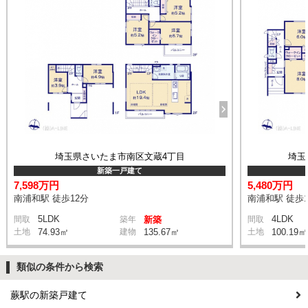
埼玉県さいたま市南区文蔵4丁目
埼玉
新築一戸建て
7,598万円
5,480万円
南浦和駅 徒歩12分
南浦和駅 徒歩1
5LDK
4LDK
間取
築年
新築
間取
土地
74.93㎡
建物
135.67㎡
土地
100.19㎡
類似の条件から検索
蕨駅の新築戸建て