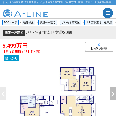
さいたま市南区文蔵20期 埼玉県さいたま市南区文蔵5丁目｜5,499万円の新築一戸建て｜分譲住宅や新築物件｜株式会社A-LINE
TOPページ
>
物件検索
>
新築一戸建て
>
さいたま市南区
>
ＪＲ京浜東北・根岸線
さいたま市南区文蔵20期
新築一戸建て
5,499万円
MAPで確認
【月々返済額：
151,414円
】
値下がり