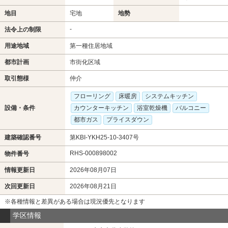
地目
宅地
地勢
-
法令上の制限
用途地域
第一種住居地域
都市計画
市街化区域
取引態様
仲介
フローリング
床暖房
システムキッチン
設備・条件
カウンターキッチン
浴室乾燥機
バルコニー
都市ガス
プライスダウン
建築確認番号
第KBI-YKH25-10-3407号
RHS-000898002
物件番号
情報更新日
2026年08月07日
次回更新日
2026年08月21日
※各種情報と差異がある場合は現況優先となります
学区情報