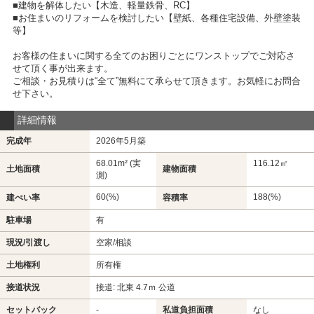
■建物を解体したい【木造、軽量鉄骨、RC】
■お住まいのリフォームを検討したい【壁紙、各種住宅設備、外壁塗装
等】
お客様の住まいに関する全てのお困りごとにワンストップでご対応さ
せて頂く事が出来ます。
ご相談・お見積りは“全て”無料にて承らせて頂きます。お気軽にお問合
せ下さい。
詳細情報
完成年
2026年5月築
68.01m² (実
116.12㎡
土地面積
建物面積
測)
60(%)
188(%)
建ぺい率
容積率
駐車場
有
現況/引渡し
空家/相談
土地権利
所有権
接道状況
接道: 北東 4.7ｍ 公道
セットバック
-
私道負担面積
なし