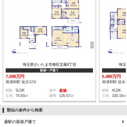
埼玉県さいたま市南区文蔵4丁目
埼玉
新築一戸建て
7,598万円
5,480万円
南浦和駅 徒歩12分
南浦和駅 徒歩1
5LDK
4LDK
間取
築年
新築
間取
土地
74.93㎡
建物
135.67㎡
土地
100.19㎡
類似の条件から検索
蕨駅の新築戸建て