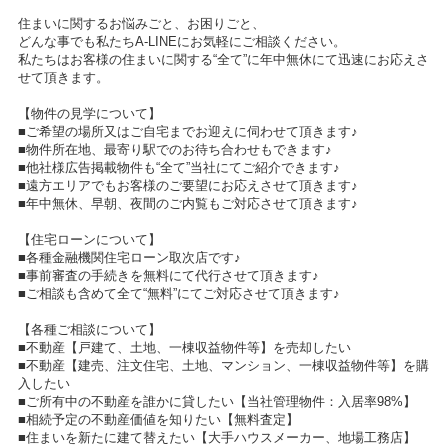
住まいに関するお悩みごと、お困りごと、
どんな事でも私たちA-LINEにお気軽にご相談ください。
私たちはお客様の住まいに関する“全て”に年中無休にて迅速にお応えさ
せて頂きます。
【物件の見学について】
■ご希望の場所又はご自宅までお迎えに伺わせて頂きます♪
■物件所在地、最寄り駅でのお待ち合わせもできます♪
■他社様広告掲載物件も“全て”当社にてご紹介できます♪
■遠方エリアでもお客様のご要望にお応えさせて頂きます♪
■年中無休、早朝、夜間のご内覧もご対応させて頂きます♪
【住宅ローンについて】
■各種金融機関住宅ローン取次店です♪
■事前審査の手続きを無料にて代行させて頂きます♪
■ご相談も含めて全て“無料”にてご対応させて頂きます♪
【各種ご相談について】
■不動産【戸建て、土地、一棟収益物件等】を売却したい
■不動産【建売、注文住宅、土地、マンション、一棟収益物件等】を購
入したい
■ご所有中の不動産を誰かに貸したい【当社管理物件：入居率98%】
■相続予定の不動産価値を知りたい【無料査定】
■住まいを新たに建て替えたい【大手ハウスメーカー、地場工務店】