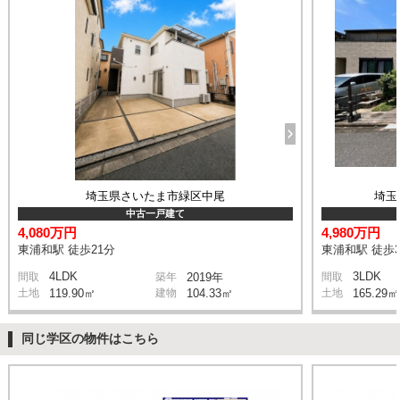
埼玉県さいたま市緑区中尾
埼玉
中古一戸建て
4,080万円
4,980万円
東浦和駅 徒歩21分
東浦和駅 徒歩3
4LDK
3LDK
間取
築年
2019年
間取
土地
119.90㎡
建物
104.33㎡
土地
165.29㎡
同じ学区の物件はこちら