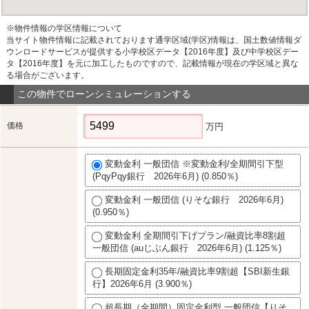
※物件情報の学区情報について
当サイト物件情報に記載されております通学区域(学区)情報は、国土数値情報ダ
ウンロードサービスが提供する小学校区データ【2016年度】及び中学校区デー
タ【2016年度】を元に加工したものですので、記載情報が現在の学区域と異な
る場合がございます。
この物件でローンシミュレーションする
価格
万円
変動金利 一般団信 ※変動金利/全期間引下型
(PqyPqy銀行 2026年6月) (0.850％)
変動金利 一般団信 (りそな銀行 2026年6月)
(0.950％)
変動金利 全期間引下げプラン/融資比率8割超
一般団信 (auじぶん銀行 2026年6月) (1.125％)
長期固定金利35年/融資比率9割超【SBI新生銀
行】2026年6月 (3.900％)
超長期（全期間）固定金利型 一般団信【りそ