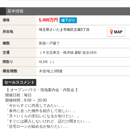
基本情報
5,499万円
価格
値下がり
埼玉県さいたま市南区文蔵5丁目
所在地
MAP
種類
新築一戸建て
交通
ＪＲ京浜東北・根岸線 蕨駅 徒歩18分
間取り
4LDK（-）
構造/階数
木造/地上3階建
セールスコメント
【 オープンハウス・現地案内会・内覧会 】
開催日程：毎日
開催時間：9:00 ～ 20:00
「今からすぐに内見してみたい…」
「条件に合った物件を紹介して欲しい…」
「月々いくらの支払いになるか知りたい…」
「すぐには購入しないけれど、話だけ聞きたい…」
「住宅ローンが組めるか知りたい…」