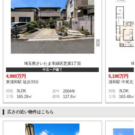
埼玉県さいたま市緑区芝原1丁目
中古一戸建て
4,980万円
5,190万円
東浦和駅 徒歩33分
浦和駅 中尾北 
3LDK
3LDK
間取
築年
2004年
間取
土地
165.29㎡
建物
127.8㎡
土地
163.48㎡
広さの近い物件はこちら