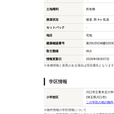
土地権利
所有権
接道状況
接道: 西 4ｍ 私道
セットバック
-
地目
宅地
建築確認番号
第26UDI1W建0203
取引態様
仲介
情報更新日
2026年08月07日
※各種情報と差異がある場合は現況優先となります
学区情報
川口市立青木北小学
小学校区
(埼玉県川口市)
この学区の他の物件
※物件情報の学区情報について