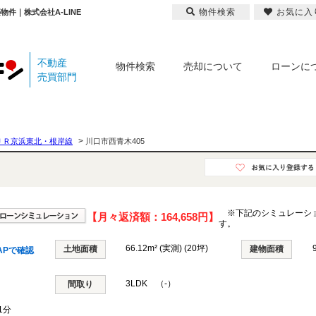
物件検索
お気に入
物件｜株式会社A-LINE
不動産
物件検索
売却について
ローンに
売買部門
>
ＪＲ京浜東北・根岸線
川口市西青木405
※下記のシミュレーシ
【月々返済額：
164,658円
】
す。
66.12m² (実測) (20坪)
土地面積
建物面積
APで確認
3LDK （-）
間取り
1分