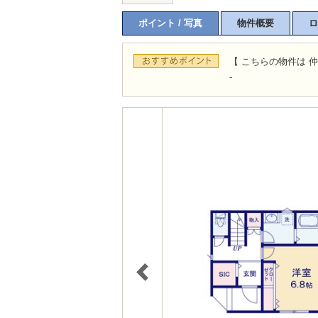
ポイント / 写真
物件概要
ロ
【 こちらの物件は 仲
-