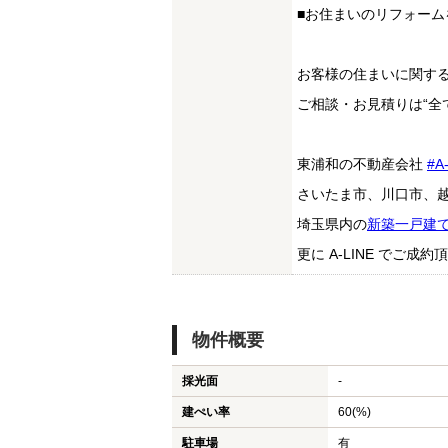
■お住まいのリフォー
お客様の住まいに関す
ご相談・お見積りは“全
東浦和の不動産会社
#A
さいたま市、川口市、
埼玉県内の
新築一戸建
更に A-LINE でご
物件概要
採光面
-
建ぺい率
60(%)
駐車場
有