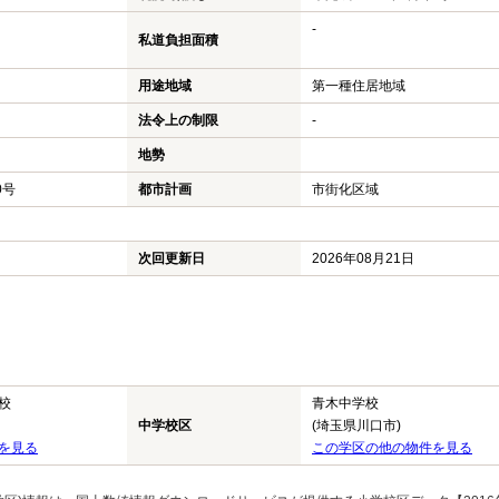
-
私道負担面積
用途地域
第一種住居地域
法令上の制限
-
地勢
0号
都市計画
市街化区域
次回更新日
2026年08月21日
校
青木中学校
中学校区
(埼玉県川口市)
を見る
この学区の他の物件を見る