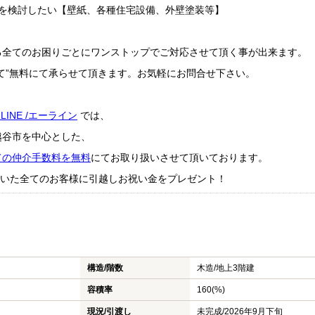
ムを検討したい【壁紙、各種住宅設備、外壁塗装等】
る全てのお困りごとにワンストップでご対応させて頂く事が出来ます。
て”無料にて承らせて頂きます。お気軽にお問合せ下さい。
-LINE /エーライン
では、
越谷市を中心とした、
ての仲介手数料を無料
にてお取り扱いさせて頂いております。
成約頂いた全てのお客様に引越しお祝い金をプレゼント！
構造/階数
木造/
地上3階建
容積率
160(%)
現況/引渡し
未完成/2026年9月下旬