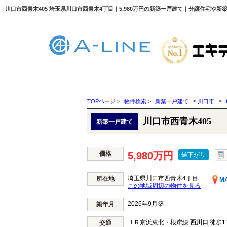
川口市西青木405 埼玉県川口市西青木4丁目｜5,980万円の新築一戸建て｜分譲住宅や新築
>
>
TOPページ
>
物件検索
>
新築一戸建て
川口市
川口市西青木405
新築一戸建て
価格
5,980万円
値下がり
埼玉県川口市西青木4丁目
所在地
M
この地域周辺の物件を見る
2026年9月築
築年月
ＪＲ京浜東北・根岸線
西川口
徒歩1
交通