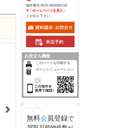
物件番号 RHS-000898158
※「ホームページを見た」
とお伝え下さい。
お役立ち機能
このページを印刷する
ローンシミュレーション
無料
会
員登録
で
閲覧可能物件数
が