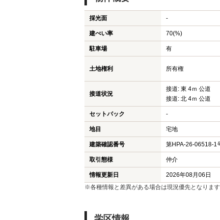
採光面
-
建ぺい率
70(%)
駐車場
有
土地権利
所有権
接道: 東 4ｍ 公道
接道状況
接道: 北 4ｍ 公道
セットバック
-
地目
宅地
建築確認番号
第HPA-26-06518-1
取引態様
仲介
情報更新日
2026年08月06日
※各種情報と差異がある場合は現況優先となります
学区情報