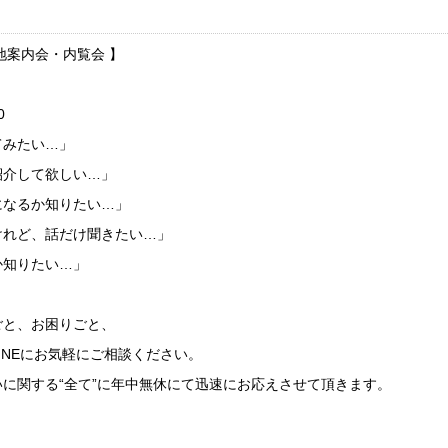
地案内会・内覧会 】
0
てみたい…」
紹介して欲しい…」
になるか知りたい…」
けれど、話だけ聞きたい…」
か知りたい…」
ごと、お困りごと、
LINEにお気軽にご相談ください。
に関する“全て”に年中無休にて迅速にお応えさせて頂きます。
】