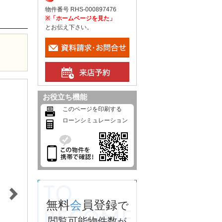
物件番号 RHS-000897476
※「ホームページを見た」
とお伝え下さい。
お役立ち機能
このページを印刷する
ローンシミュレーション
無料
会
員登録
で
閲覧可能物件数
が