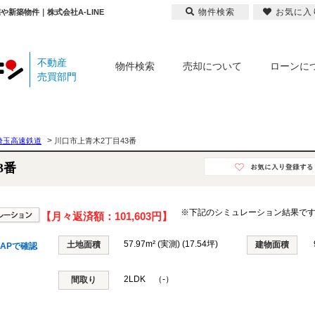
物件検索
お気に入
や新築物件｜株式会社A-LINE
不動産
物件検索
売却について
ローンに
売買部門
>
埼玉高速鉄道
川口市上青木2丁目43番
3番
※下記のシミュレーション結果で
【月々返済額：
101,603円
】
57.97m² (実測) (17.54坪)
土地面積
建物面積
APで確認
2LDK （-）
間取り