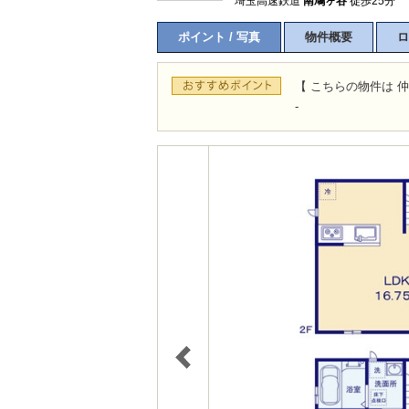
埼玉高速鉄道
南鳩ヶ谷
徒歩25分
ポイント / 写真
物件概要
ロ
【 こちらの物件は 仲
-