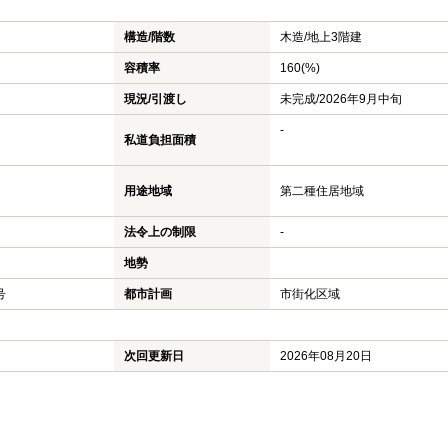
構造/階数
木造/
地上3階建
容積率
160(%)
現況/引渡し
未完成/2026年9月中旬
-
私道負担面積
用途地域
第二種住居地域
法令上の制限
-
地勢
号
都市計画
市街化区域
次回更新日
2026年08月20日