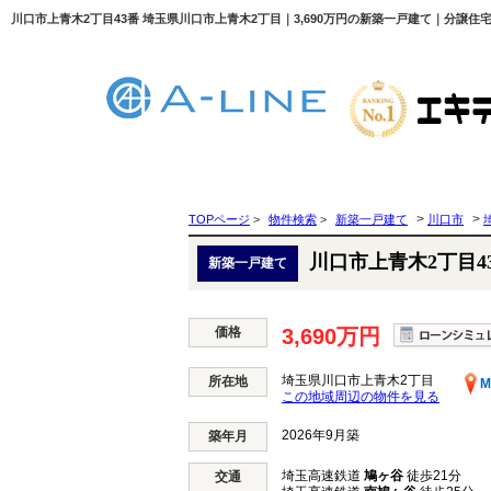
川口市上青木2丁目43番 埼玉県川口市上青木2丁目｜3,690万円の新築一戸建て｜分譲住宅
>
>
TOPページ
>
物件検索
>
新築一戸建て
川口市
川口市上青木2丁目4
新築一戸建て
価格
3,690万円
埼玉県川口市上青木2丁目
所在地
M
この地域周辺の物件を見る
2026年9月築
築年月
埼玉高速鉄道
鳩ヶ谷
徒歩21分
交通