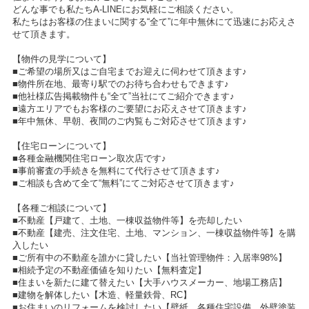
どんな事でも私たちA-LINEにお気軽にご相談ください。
私たちはお客様の住まいに関する“全て”に年中無休にて迅速にお応えさ
せて頂きます。
【物件の見学について】
■ご希望の場所又はご自宅までお迎えに伺わせて頂きます♪
■物件所在地、最寄り駅でのお待ち合わせもできます♪
■他社様広告掲載物件も“全て”当社にてご紹介できます♪
■遠方エリアでもお客様のご要望にお応えさせて頂きます♪
■年中無休、早朝、夜間のご内覧もご対応させて頂きます♪
【住宅ローンについて】
■各種金融機関住宅ローン取次店です♪
■事前審査の手続きを無料にて代行させて頂きます♪
■ご相談も含めて全て“無料”にてご対応させて頂きます♪
【各種ご相談について】
■不動産【戸建て、土地、一棟収益物件等】を売却したい
■不動産【建売、注文住宅、土地、マンション、一棟収益物件等】を購
入したい
■ご所有中の不動産を誰かに貸したい【当社管理物件：入居率98%】
■相続予定の不動産価値を知りたい【無料査定】
■住まいを新たに建て替えたい【大手ハウスメーカー、地場工務店】
■建物を解体したい【木造、軽量鉄骨、RC】
■お住まいのリフォームを検討したい【壁紙、各種住宅設備、外壁塗装