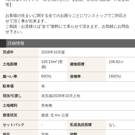
等】
お客様の住まいに関する全てのお困りごとにワンストップでご対応さ
せて頂く事が出来ます。
ご相談・お見積りは“全て”無料にて承らせて頂きます。お気軽にお問合
せ下さい。
詳細情報
完成年
2026年10月築
105.15m² (実
106.82㎡
土地面積
建物面積
測)
60(%)
160(%)
建ぺい率
容積率
駐車場
有
現況/引渡し
未完成/2026年10月上旬
土地権利
所有権
接道状況
接道: 北 4ｍ 公道
セットバック
-
私道負担面積
なし
地目
宅地
地勢