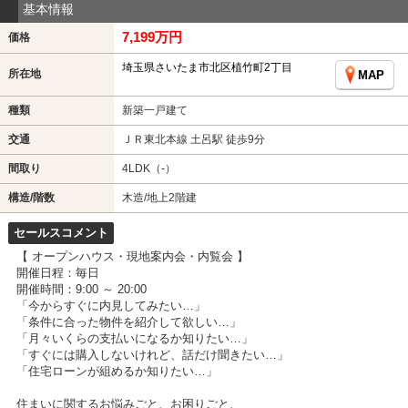
基本情報
7,199万円
価格
埼玉県さいたま市北区植竹町2丁目
所在地
MAP
種類
新築一戸建て
交通
ＪＲ東北本線 土呂駅 徒歩9分
間取り
4LDK（-）
構造/階数
木造/地上2階建
セールスコメント
【 オープンハウス・現地案内会・内覧会 】
開催日程：毎日
開催時間：9:00 ～ 20:00
「今からすぐに内見してみたい…」
「条件に合った物件を紹介して欲しい…」
「月々いくらの支払いになるか知りたい…」
「すぐには購入しないけれど、話だけ聞きたい…」
「住宅ローンが組めるか知りたい…」
住まいに関するお悩みごと、お困りごと、