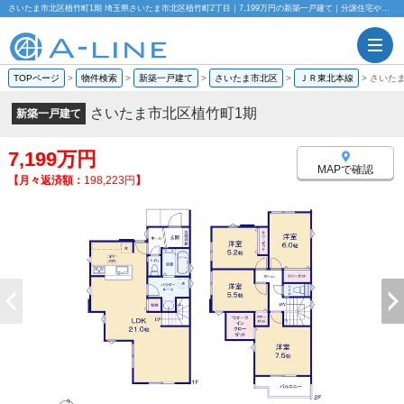
さいたま市北区植竹町1期 埼玉県さいたま市北区植竹町2丁目｜7,199万円の新築一戸建て｜分譲住宅や新築物件｜株式会社A-LINE
TOPページ
>
物件検索
>
新築一戸建て
>
さいたま市北区
>
ＪＲ東北本線
>
さいた
さいたま市北区植竹町1期
新築一戸建て
7,199万円
MAPで確認
【月々返済額：
198,223円
】