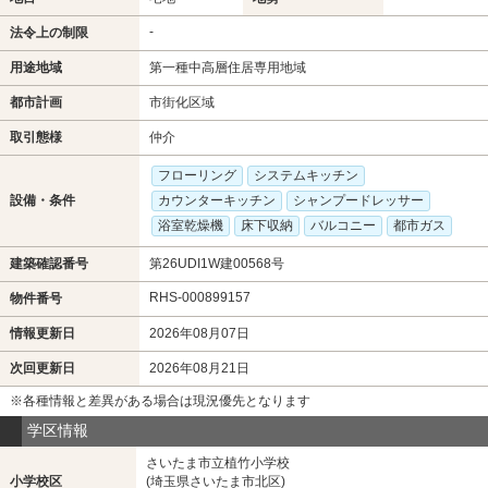
-
法令上の制限
用途地域
第一種中高層住居専用地域
都市計画
市街化区域
取引態様
仲介
フローリング
システムキッチン
設備・条件
カウンターキッチン
シャンプードレッサー
浴室乾燥機
床下収納
バルコニー
都市ガス
建築確認番号
第26UDI1W建00568号
RHS-000899157
物件番号
情報更新日
2026年08月07日
次回更新日
2026年08月21日
※各種情報と差異がある場合は現況優先となります
学区情報
さいたま市立植竹小学校
小学校区
(埼玉県さいたま市北区)