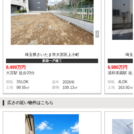
埼玉県さいたま市大宮区上小町
埼玉
新築一戸建て
8,499万円
6,980万円
大宮駅 徒歩20分
浦和美園駅 徒
3SLDK
4LDK
間取
築年
2026年
間取
土地
99.55㎡
建物
109.13㎡
土地
163.92㎡
広さの近い物件はこちら