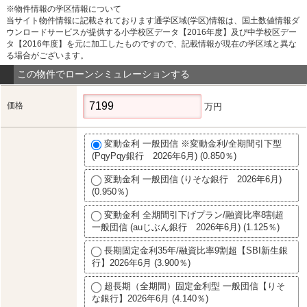
※物件情報の学区情報について
当サイト物件情報に記載されております通学区域(学区)情報は、国土数値情報ダ
ウンロードサービスが提供する小学校区データ【2016年度】及び中学校区デー
タ【2016年度】を元に加工したものですので、記載情報が現在の学区域と異な
る場合がございます。
この物件でローンシミュレーションする
価格
万円
変動金利 一般団信 ※変動金利/全期間引下型
(PqyPqy銀行 2026年6月) (0.850％)
変動金利 一般団信 (りそな銀行 2026年6月)
(0.950％)
変動金利 全期間引下げプラン/融資比率8割超
一般団信 (auじぶん銀行 2026年6月) (1.125％)
長期固定金利35年/融資比率9割超【SBI新生銀
行】2026年6月 (3.900％)
超長期（全期間）固定金利型 一般団信【りそ
な銀行】2026年6月 (4.140％)