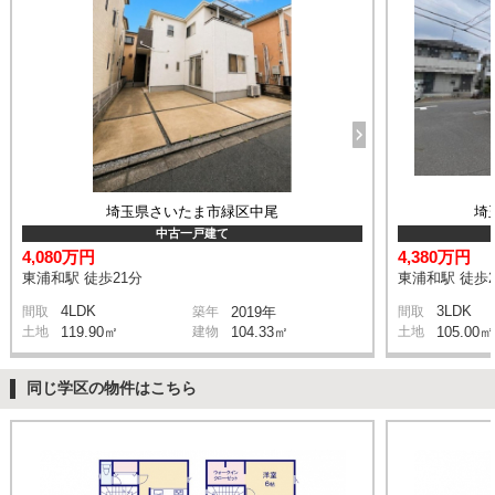
埼玉県さいたま市緑区中尾
埼
中古一戸建て
4,080万円
4,380万円
東浦和駅 徒歩21分
東浦和駅 徒歩2
4LDK
3LDK
間取
築年
2019年
間取
土地
119.90㎡
建物
104.33㎡
土地
105.00㎡
同じ学区の物件はこちら