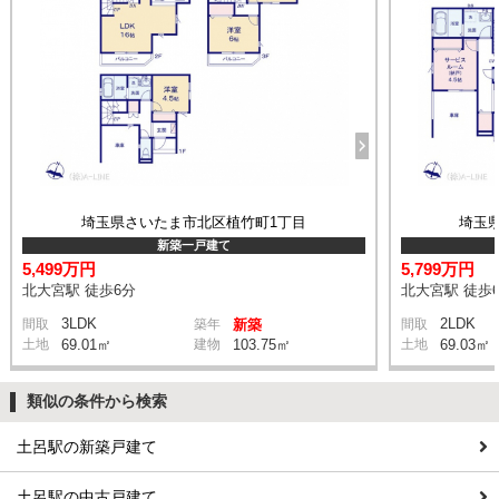
埼玉県さいたま市北区植竹町1丁目
埼玉
新築一戸建て
5,499万円
5,799万円
北大宮駅 徒歩6分
北大宮駅 徒歩
3LDK
2LDK
間取
築年
新築
間取
土地
69.01㎡
建物
103.75㎡
土地
69.03㎡
類似の条件から検索
土呂駅の新築戸建て
土呂駅の中古戸建て