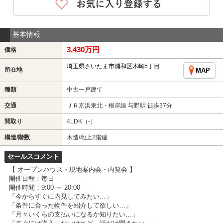
基本情報
3,430万円
価格
埼玉県さいたま市浦和区木崎5丁目
所在地
MAP
種類
中古一戸建て
交通
ＪＲ京浜東北・根岸線 与野駅 徒歩37分
間取り
4LDK（-）
構造/階数
木造/地上2階建
セールスコメント
【 オープンハウス・現地案内会・内覧会 】
開催日程：毎日
開催時間：9:00 ～ 20:00
「今からすぐに内見してみたい…」
「条件に合った物件を紹介して欲しい…」
「月々いくらの支払いになるか知りたい…」