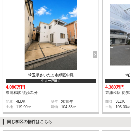
埼玉県さいたま市緑区中尾
埼
中古一戸建て
4,080万円
4,380万円
東浦和駅 徒歩21分
東浦和駅 徒歩2
4LDK
3LDK
間取
築年
2019年
間取
土地
119.90㎡
建物
104.33㎡
土地
105.00㎡
同じ学区の物件はこちら