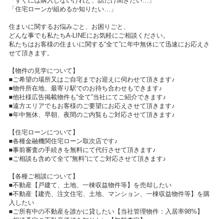
「すぐには購入しないけれど、話だけ聞きたい…」
「住宅ローンが組めるか知りたい…」
住まいに関するお悩みごと、お困りごと、
どんな事でも私たちA-LINEにお気軽にご相談ください。
私たちはお客様の住まいに関する“全て”に年中無休にて迅速にお応えさ
せて頂きます。
【物件の見学について】
■ご希望の場所又はご自宅までお迎えに伺わせて頂きます♪
■物件所在地、最寄り駅でのお待ち合わせもできます♪
■他社様広告掲載物件も“全て”当社にてご紹介できます♪
■遠方エリアでもお客様のご要望にお応えさせて頂きます♪
■年中無休、早朝、夜間のご内覧もご対応させて頂きます♪
【住宅ローンについて】
■各種金融機関住宅ローン取次店です♪
■事前審査の手続きを無料にて代行させて頂きます♪
■ご相談も含めて全て“無料”にてご対応させて頂きます♪
【各種ご相談について】
■不動産【戸建て、土地、一棟収益物件等】を売却したい
■不動産【建売、注文住宅、土地、マンション、一棟収益物件等】を購
入したい
■ご所有中の不動産を誰かに貸したい【当社管理物件：入居率98%】