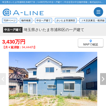
埼玉県さいたま市浦和区木崎5丁目｜3,430万円の中古一戸建て｜中古住宅や中古物件情報｜株式会社A-LINE
TOPページ
>
物件検索
>
中古一戸建て
>
さいたま市浦和区
>
ＪＲ京浜東北・根岸線
埼玉県さいたま市浦和区の一戸建て
中古一戸建て
3,430万円
MAPで確認
【月々返済額：
94,444円
】