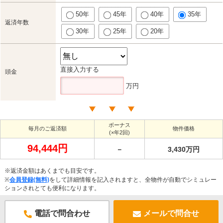
50年
45年
40年
35年
返済年数
30年
25年
20年
直接入力する
頭金
万円
ボーナス
毎月のご返済額
物件価格
(×年2回)
94,444円
－
3,430万円
※返済金額はあくまでも目安です。
※
会員登録(無料)
をして詳細情報を記入されますと、全物件が自動でシミュレー
ションされとても便利になります。
電話で問合わせ
メールで問合せ