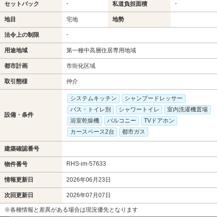
-
-
セットバック
私道負担面積
地目
宅地
地勢
-
法令上の制限
用途地域
第一種中高層住居専用地域
都市計画
市街化区域
取引態様
仲介
システムキッチン
シャンプードレッサー
バス・トイレ別
シャワートイレ
室内洗濯機置場
設備・条件
浴室乾燥機
バルコニー
TVドアホン
カースペース2台
都市ガス
建築確認番号
RHS-im-57633
物件番号
情報更新日
2026年06月23日
次回更新日
2026年07月07日
※各種情報と差異がある場合は現況優先となります