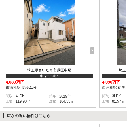
埼玉県さいたま市緑区中尾
埼玉
中古一戸建て
4,080万円
4,090万円
東浦和駅 徒歩21分
西浦和駅 徒歩1
4LDK
3LDK
間取
築年
2019年
間取
土地
119.90㎡
建物
104.33㎡
土地
81.57㎡
広さの近い物件はこちら