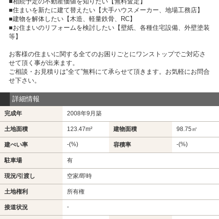
■相続予定の不動産価値を知りたい【無料査定】
■住まいを新たに建て替えたい【大手ハウスメーカー、地場工務店】
■建物を解体したい【木造、軽量鉄骨、RC】
■お住まいのリフォームを検討したい【壁紙、各種住宅設備、外壁塗装
等】
お客様の住まいに関する全てのお困りごとにワンストップでご対応さ
せて頂く事が出来ます。
ご相談・お見積りは“全て”無料にて承らせて頂きます。お気軽にお問合
せ下さい。
詳細情報
完成年
2008年9月築
土地面積
123.47m²
建物面積
98.75㎡
-(%)
-(%)
建ぺい率
容積率
駐車場
有
現況/引渡し
空家/即時
土地権利
所有権
-
接道状況