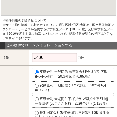
※物件情報の学区情報について
当サイト物件情報に記載されております通学区域(学区)情報は、国土数値情報ダ
ウンロードサービスが提供する小学校区データ【2016年度】及び中学校区デー
タ【2016年度】を元に加工したものですので、記載情報が現在の学区域と異な
る場合がございます。
この物件でローンシミュレーションする
価格
万円
変動金利 一般団信 ※変動金利/全期間引下型
(PqyPqy銀行 2026年6月) (0.850％)
変動金利 一般団信 (りそな銀行 2026年6月)
(0.950％)
変動金利 全期間引下げプラン/融資比率8割超
一般団信 (auじぶん銀行 2026年6月) (1.125％)
長期固定金利35年/融資比率9割超【SBI新生銀