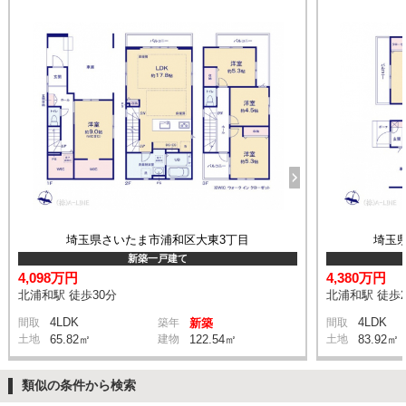
埼玉県さいたま市浦和区大東3丁目
埼玉
新築一戸建て
4,098万円
4,380万円
北浦和駅 徒歩30分
北浦和駅 徒歩2
4LDK
4LDK
間取
築年
新築
間取
土地
65.82㎡
建物
122.54㎡
土地
83.92㎡
類似の条件から検索