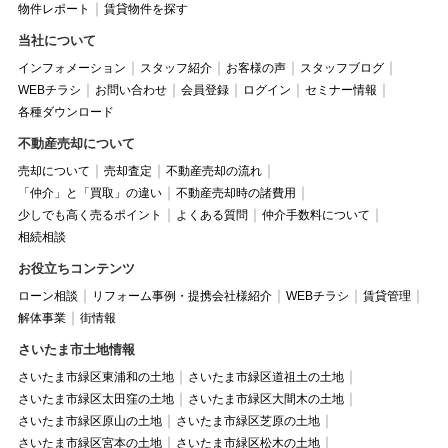
物件レポート
賃貸物件を探す
当社について
インフォメーション
スタッフ紹介
お客様の声
スタッフブログ
WEBチラシ
お問い合わせ
会員登録
ログイン
セミナー情報
各種ダウンロード
不動産売却について
売却について
売却査定
不動産売却の流れ
「仲介」と「買取」の違い
不動産売却時の諸費用
少しでも高く売るポイント
よくある質問
仲介手数料について
相続相談
お役立ちコンテンツ
ローン相談
リフォーム事例・提携会社様紹介
WEBチラシ
賃貸管理
解体事業
街情報
さいたま市土地情報
さいたま市緑区東浦和の土地
さいたま市緑区道祖土の土地
さいたま市緑区太田窪の土地
さいたま市緑区大間木の土地
さいたま市緑区原山の土地
さいたま市緑区芝原の土地
さいたま市緑区宮本の土地
さいたま市緑区松木の土地