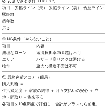
③ 妥協できる条件（Flexible）
項目
妥協ライン（夫）
妥協ライン（妻）
合意ライン
駅距離
築年数
広さ
④ NG条件（やらないこと）
項目
内容
無理なローン
返済負担率25％超は不可
エリア
ハザード高リスクは避ける
物件
重大な構造不安は不可
⑤ 最終判断スコア（簡易）
購入判断 ＝
生活満足度 ＋ 家族の納得 ＋ 月々支払いの安心 ＋ 立
地・間取り − 将来不安
各項目を10点満点で評価し、合計がプラスなら前進。