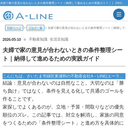
夫婦で家の意見が合わないときの条件整理シート｜納得して進めるための実践ガイド｜ | 【仲介手数料無料】さいたま市緑区・東浦和の不動産情報ならA-LINE(エーライン)
TOPページ
>
ブログ一覧
>
夫婦で家の意見が合わないときの条件整理シート｜納得して進
不動産知識
生活豆知識
2026-05-10
夫婦で家の意見が合わないときの条件整理シー
ト｜納得して進めるための実践ガイド
こんにちは、さいたま市緑区東浦和の不動産会社A－LINE(エーライン)です！
結論：意見が合わないのは自然なこと。大切なのは「勝
ち負け」ではなく、
条件を見える化して共通のゴールを
作ること
です。
家探しでよくあるのが、立地・予算・間取りなどの優先
順位のズレ。この記事では、対立を解消し、家族の同意
をつくるための「条件整理シート」と進め方を具体的に