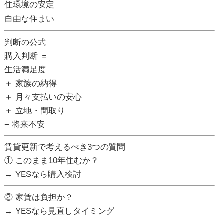
住環境の安定
自由な住まい
判断の公式
購入判断 ＝
生活満足度
＋ 家族の納得
＋ 月々支払いの安心
＋ 立地・間取り
− 将来不安
賃貸更新で考えるべき3つの質問
① このまま10年住むか？
→ YESなら購入検討
② 家賃は負担か？
→ YESなら見直しタイミング