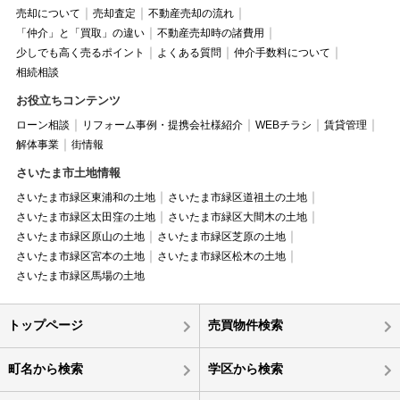
売却について
売却査定
不動産売却の流れ
「仲介」と「買取」の違い
不動産売却時の諸費用
少しでも高く売るポイント
よくある質問
仲介手数料について
相続相談
お役立ちコンテンツ
ローン相談
リフォーム事例・提携会社様紹介
WEBチラシ
賃貸管理
解体事業
街情報
さいたま市土地情報
さいたま市緑区東浦和の土地
さいたま市緑区道祖土の土地
さいたま市緑区太田窪の土地
さいたま市緑区大間木の土地
さいたま市緑区原山の土地
さいたま市緑区芝原の土地
さいたま市緑区宮本の土地
さいたま市緑区松木の土地
さいたま市緑区馬場の土地
トップページ
売買物件検索
町名から検索
学区から検索