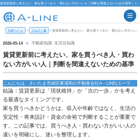
賃貸更新前に考えたい、家を買うべき人・買わない方がいい人｜判断を間違えないための基準｜ | 【仲介手数料無料】さいたま市緑区・東浦和の不動産情報ならA-LINE(エーライン)
TOPページ
>
ブログ一覧
>
賃貸更新前に考えたい、家を買うべき人・買わない方がいい人
不動産知識
生活豆知識
2026-05-14
賃貸更新前に考えたい、家を買うべき人・買わ
ない方がいい人｜判断を間違えないための基準
こんにちは、さいたま市緑区東浦和の不動産会社A－LINE(エーライン)です！
結論：賃貸更新は「現状維持」か「次の一歩」かを考え
る最適なタイミングです。
家を買うべきかどうかは、収入や年齢ではなく、
生活の
安定性・将来設計・資金の余裕
で判断することが重要で
す。この記事では、買うべき人・買わない方がいい人の
違いを明確にし、迷いを整理します。