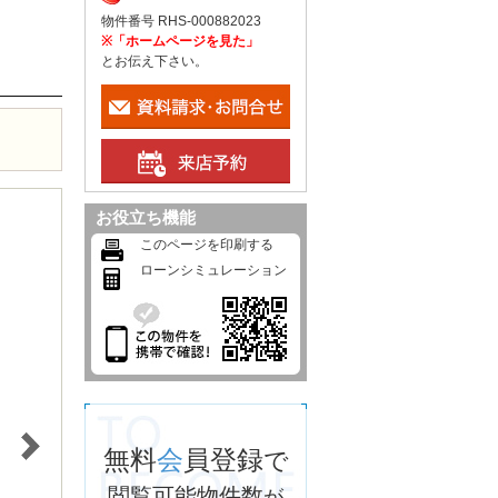
物件番号 RHS-000882023
※「ホームページを見た」
とお伝え下さい。
お役立ち機能
このページを印刷する
ローンシミュレーション
無料
会
員登録
で
閲覧可能物件数
が