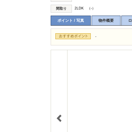
2LDK （-）
間取り
ポイント / 写真
物件概要
ロ
-