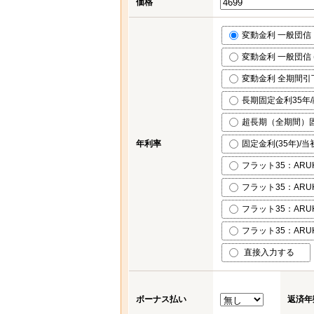
価格
変動金利 一般団信 ※
変動金利 一般団信 (
変動金利 全期間引下げ
長期固定金利35年/融
超長期（全期間）固定
年利率
固定金利(35年)/当
フラット35：ARUH
フラット35：ARUH
フラット35：ARUH
フラット35：ARUH
直接入力する
ボーナス払い
返済年