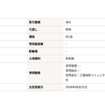
取引態様
仲介
引渡し
即時
構造
RC造
専用庭面積
-
駐輪場
-
土地権利
所有権
管理形態：-
管理組合：-
管理態様
管理会社：三菱地所コミュニテ
社
次回更新日
2026年08月21日