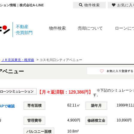
物件検索
お気に入
ョン情報｜株式会社A-LINE
不動産
物件検索
売却について
ローンに
売買部門
>
>
ＪＲ京浜東北・根岸線
コスモ川口シティアベニュー
アベニュー
※下記のシミュレーシ
【月々返済額：
129,386円
】
す。
62.11㎡
1999年1
専有面積
築年月
APで確認
分
4,900円
10,890円
管理費等
修繕積立金
10.8m²
バルコニー面積