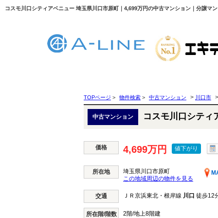
コスモ川口シティアベニュー 埼玉県川口市原町｜4,699万円の中古マンション｜分譲マンシ
>
TOPページ
>
物件検索
>
中古マンション
川口市
コスモ川口シティ
中古マンション
価格
4,699万円
値下がり
埼玉県川口市原町
所在地
M
この地域周辺の物件を見る
ＪＲ京浜東北・根岸線
川口
徒歩12
交通
2階/地上8階建
所在階/階数