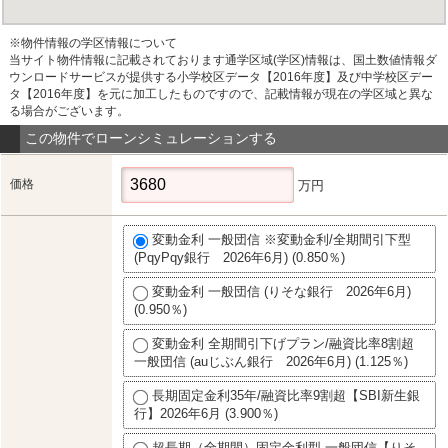
※物件情報の学区情報について
当サイト物件情報に記載されております通学区域(学区)情報は、国土数値情報ダ
ウンロードサービスが提供する小学校区データ【2016年度】及び中学校区デー
タ【2016年度】を元に加工したものですので、記載情報が現在の学区域と異な
る場合がございます。
この物件でローンシミュレーションする
価格
万円
変動金利 一般団信 ※変動金利/全期間引下型
(PqyPqy銀行 2026年6月) (0.850％)
変動金利 一般団信 (りそな銀行 2026年6月)
(0.950％)
変動金利 全期間引下げプラン/融資比率8割超
一般団信 (auじぶん銀行 2026年6月) (1.125％)
長期固定金利35年/融資比率9割超【SBI新生銀
行】2026年6月 (3.900％)
超長期（全期間）固定金利型 一般団信【りそ