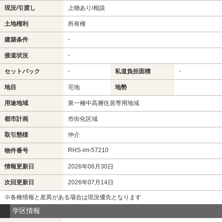
現況/引渡し
上物あり/相談
土地権利
所有権
-
建築条件
-
接道状況
-
-
セットバック
私道負担面積
地目
宅地
地勢
用途地域
第一種中高層住居専用地域
都市計画
市街化区域
取引態様
仲介
RHS-im-57210
物件番号
情報更新日
2026年06月30日
次回更新日
2026年07月14日
※各種情報と差異がある場合は現況優先となります
学区情報