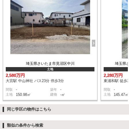
埼玉県さいたま市見沼区中川
埼玉県さ
土地
2,580万円
2,280万円
大宮駅 中山神社 バス23分 停歩3分
東浦和駅 徒歩2
-
-
-
間取
築年
間取
土地
150.98㎡
建物
-㎡
土地
145.47㎡
同じ学区の物件はこちら
類似の条件から検索