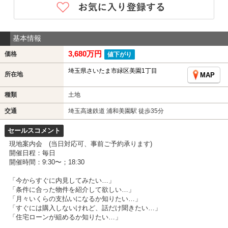
基本情報
3,680万円
価格
値下がり
埼玉県さいたま市緑区美園1丁目
所在地
MAP
種類
土地
交通
埼玉高速鉄道 浦和美園駅 徒歩35分
セールスコメント
現地案内会 (当日対応可、事前ご予約承ります)
開催日程：毎日
開催時間：9:30〜；18:30
「今からすぐに内見してみたい…」
「条件に合った物件を紹介して欲しい…」
「月々いくらの支払いになるか知りたい…」
「すぐには購入しないけれど、話だけ聞きたい…」
「住宅ローンが組めるか知りたい…」