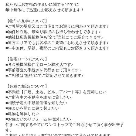
私たちはお客様の住まいに関する“全て”に
年中無休にて迅速にお応えさせて頂きます！
【物件の見学について】
■ご希望の場所又はご自宅までお迎えに伺わせて頂きます♪
■物件所在地、最寄り駅でのお待ち合わせもできます♪
■他社様広告掲載物件も“全て”当社にてご紹介できます♪
■遠方エリアでもお客様のご要望にお応えさせて頂きます♪
■年中無休、早朝、夜間のご内覧もご対応させて頂きます♪
【住宅ローンについて】
■各金融機関様住宅ローン取次店です♪
■事前審査の手続きを代行させて頂きます♪
■ご相談は“無料”にてご対応させて頂きます♪
【各種ご相談について】
■不動産【戸建、土地、ビル、アパート等】を売却したい
■ご所有中の不動産を誰かに貸したい
■相続予定の不動産価値を知りたい
■住まいを新たに建て替えたい
■建物を解体したい
■お住まいのリフォームを検討したい
住まいに関する全てにワンストップでご対応させて頂く事が出来ま
す。
ご相談・お見積り・査定は“全て”無料にて承らせて頂きます。