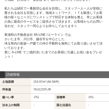
私たちは緑区で一番親切な会社を目指し、スタッフ一人一人が皆様に
愛される会社を目指します。地域ネットワーク、ＩＴを駆使してお客
様の様々なニーズにワンストップで対応する体制を整え、常にお客様
の為に最高のサービスをご提供させて頂きます。お客様からのお問い
合わせ、スタッフ一同心よりお待ちしております☆
東浦和の不動産会社 #A-LINE /エーライン では、
さいたま市、川口市、越谷市を中心とした、
埼玉県内の新築一戸建ての仲介手数料を無料にてお取り扱いさせて頂
いております。
更に A-LINE でご成約頂いた全てのお客様に引越しお祝い金をプレゼ
ント！
詳細情報
土地面積
153.97m² (46.58坪)
坪単価
79.01万円 /坪
-(%)
-(%)
建ぺい率
容積率
-
-
法令上の制限
国土法届出