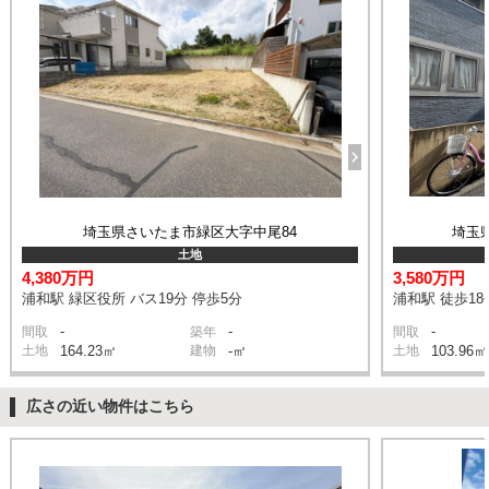
埼玉県さいたま市緑区大字中尾84
埼玉県
土地
4,380万円
3,580万円
浦和駅 緑区役所 バス19分 停歩5分
浦和駅 徒歩18
-
-
-
間取
築年
間取
土地
164.23㎡
建物
-㎡
土地
103.96㎡
広さの近い物件はこちら