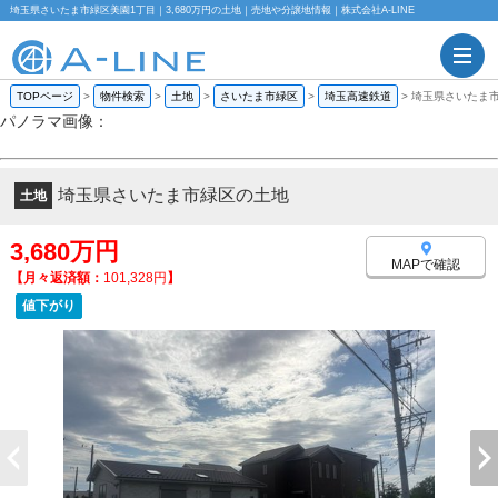
埼玉県さいたま市緑区美園1丁目｜3,680万円の土地｜売地や分譲地情報｜株式会社A-LINE
TOPページ
>
物件検索
>
土地
>
さいたま市緑区
>
埼玉高速鉄道
>
埼玉県さいたま
パノラマ画像：
埼玉県さいたま市緑区の土地
土地
3,680万円
MAPで確認
【月々返済額：
101,328円
】
値下がり