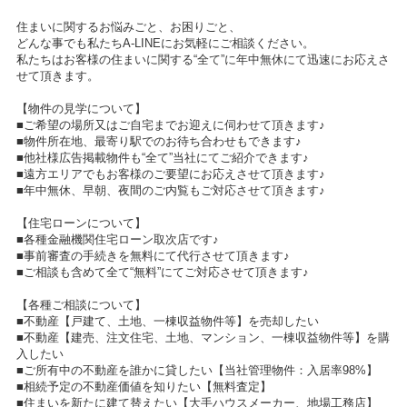
住まいに関するお悩みごと、お困りごと、
どんな事でも私たちA-LINEにお気軽にご相談ください。
私たちはお客様の住まいに関する“全て”に年中無休にて迅速にお応えさ
せて頂きます。
【物件の見学について】
■ご希望の場所又はご自宅までお迎えに伺わせて頂きます♪
■物件所在地、最寄り駅でのお待ち合わせもできます♪
■他社様広告掲載物件も“全て”当社にてご紹介できます♪
■遠方エリアでもお客様のご要望にお応えさせて頂きます♪
■年中無休、早朝、夜間のご内覧もご対応させて頂きます♪
【住宅ローンについて】
■各種金融機関住宅ローン取次店です♪
■事前審査の手続きを無料にて代行させて頂きます♪
■ご相談も含めて全て“無料”にてご対応させて頂きます♪
【各種ご相談について】
■不動産【戸建て、土地、一棟収益物件等】を売却したい
■不動産【建売、注文住宅、土地、マンション、一棟収益物件等】を購
入したい
■ご所有中の不動産を誰かに貸したい【当社管理物件：入居率98%】
■相続予定の不動産価値を知りたい【無料査定】
■住まいを新たに建て替えたい【大手ハウスメーカー、地場工務店】