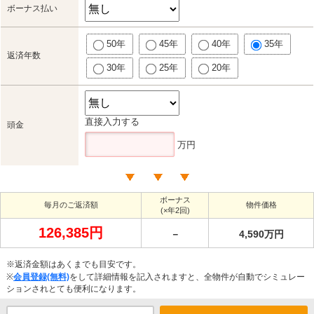
ボーナス払い
50年
45年
40年
35年
返済年数
30年
25年
20年
直接入力する
頭金
万円
ボーナス
毎月のご返済額
物件価格
(×年2回)
126,385円
－
4,590万円
※返済金額はあくまでも目安です。
※
会員登録(無料)
をして詳細情報を記入されますと、全物件が自動でシミュレー
ションされとても便利になります。