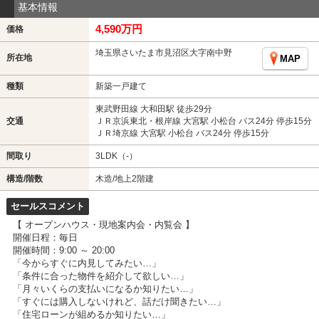
基本情報
4,590万円
価格
埼玉県さいたま市見沼区大字南中野
所在地
MAP
種類
新築一戸建て
東武野田線 大和田駅 徒歩29分
交通
ＪＲ京浜東北・根岸線 大宮駅 小松台 バス24分 停歩15分
ＪＲ埼京線 大宮駅 小松台 バス24分 停歩15分
間取り
3LDK（-）
構造/階数
木造/地上2階建
セールスコメント
【 オープンハウス・現地案内会・内覧会 】
開催日程：毎日
開催時間：9:00 ～ 20:00
「今からすぐに内見してみたい…」
「条件に合った物件を紹介して欲しい…」
「月々いくらの支払いになるか知りたい…」
「すぐには購入しないけれど、話だけ聞きたい…」
「住宅ローンが組めるか知りたい…」