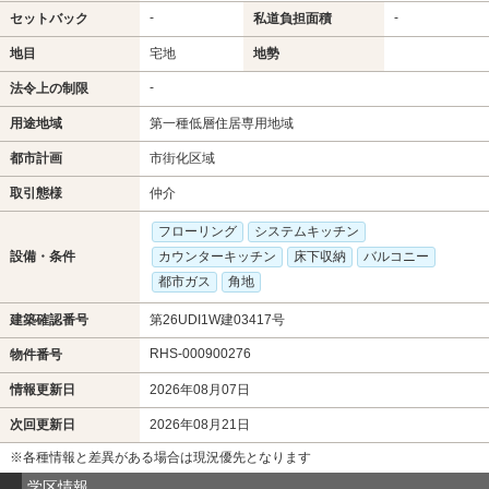
-
-
セットバック
私道負担面積
地目
宅地
地勢
-
法令上の制限
用途地域
第一種低層住居専用地域
都市計画
市街化区域
取引態様
仲介
フローリング
システムキッチン
設備・条件
カウンターキッチン
床下収納
バルコニー
都市ガス
角地
建築確認番号
第26UDI1W建03417号
RHS-000900276
物件番号
情報更新日
2026年08月07日
次回更新日
2026年08月21日
※各種情報と差異がある場合は現況優先となります
学区情報