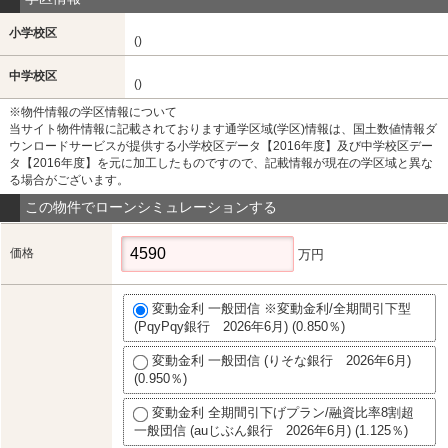
小学校区
()
中学校区
()
※物件情報の学区情報について
当サイト物件情報に記載されております通学区域(学区)情報は、国土数値情報ダ
ウンロードサービスが提供する小学校区データ【2016年度】及び中学校区デー
タ【2016年度】を元に加工したものですので、記載情報が現在の学区域と異な
る場合がございます。
この物件でローンシミュレーションする
価格
万円
変動金利 一般団信 ※変動金利/全期間引下型
(PqyPqy銀行 2026年6月) (0.850％)
変動金利 一般団信 (りそな銀行 2026年6月)
(0.950％)
変動金利 全期間引下げプラン/融資比率8割超
一般団信 (auじぶん銀行 2026年6月) (1.125％)