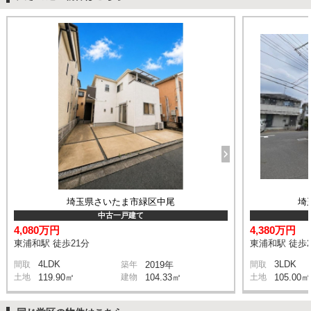
埼玉県さいたま市緑区中尾
埼
中古一戸建て
4,080万円
4,380万円
東浦和駅 徒歩21分
東浦和駅 徒歩2
4LDK
3LDK
間取
築年
2019年
間取
土地
119.90㎡
建物
104.33㎡
土地
105.00㎡