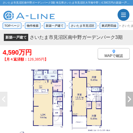
さいたま市見沼区南中野ガーデンパーク3期 埼玉県さいたま市見沼区大字南中野｜4,590万円の新築一戸建て｜分譲住宅や新築物件｜株式会社A-LINE
TOPページ
>
物件検索
>
新築一戸建て
>
さいたま市見沼区
>
東武野田線
>
さいた
さいたま市見沼区南中野ガーデンパーク3期
新築一戸建て
4,590万円
MAPで確認
【月々返済額：
126,385円
】