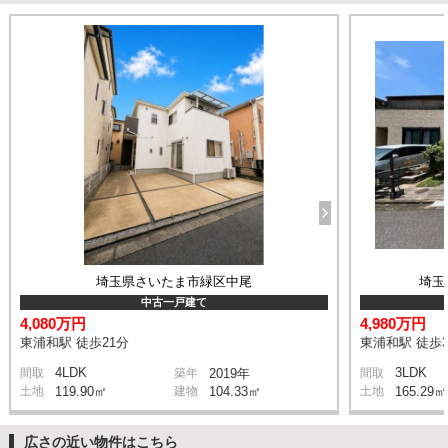
埼玉県さいたま市緑区中尾
埼玉
中古一戸建て
4,080万円
4,980万円
東浦和駅 徒歩21分
東浦和駅 徒歩3
4LDK
3LDK
間取
築年
2019年
間取
土地
119.90㎡
建物
104.33㎡
土地
165.29㎡
広さの近い物件はこちら