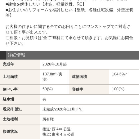
■建物を解体したい【木造、軽量鉄骨、RC】
■お住まいのリフォームを検討したい【壁紙、各種住宅設備、外壁塗装
等】
お客様の住まいに関する全てのお困りごとにワンストップでご対応さ
せて頂く事が出来ます。
ご相談・お見積りは“全て”無料にて承らせて頂きます。お気軽にお問合
せ下さい。
詳細情報
完成年
2026年10月築
137.8m² (実
104.69㎡
土地面積
建物面積
測)
50(%)
100(%)
建ぺい率
容積率
駐車場
有
現況/引渡し
未完成/2026年11月下旬
土地権利
所有権
接道: 西 4ｍ 公道
接道状況
接道: 東南 4ｍ 公道