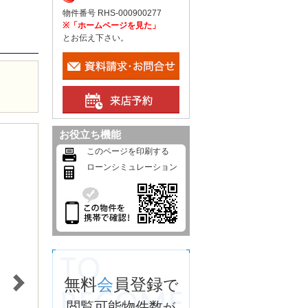
物件番号 RHS-000900277
※「ホームページを見た」
とお伝え下さい。
お役立ち機能
このページを印刷する
ローンシミュレーション
無料
会
員登録
で
閲覧可能物件数
が