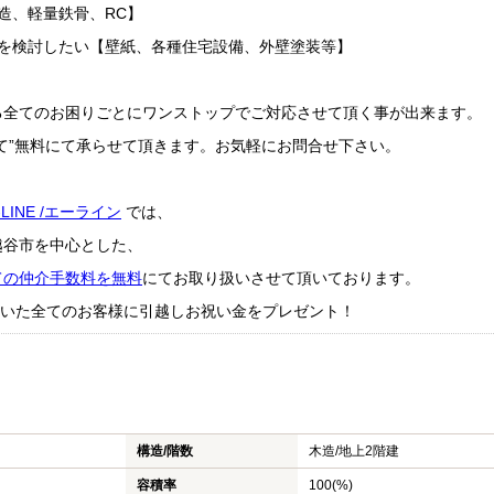
造、軽量鉄骨、RC】
ムを検討したい【壁紙、各種住宅設備、外壁塗装等】
る全てのお困りごとにワンストップでご対応させて頂く事が出来ます。
て”無料にて承らせて頂きます。お気軽にお問合せ下さい。
-LINE /エーライン
では、
越谷市を中心とした、
ての仲介手数料を無料
にてお取り扱いさせて頂いております。
成約頂いた全てのお客様に引越しお祝い金をプレゼント！
構造/階数
木造/
地上2階建
容積率
100(%)