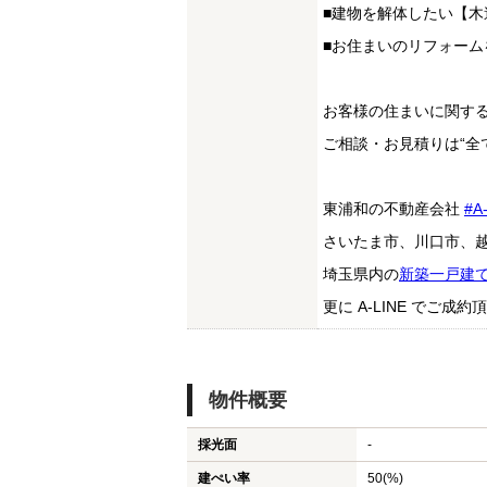
■建物を解体したい【木
■お住まいのリフォー
お客様の住まいに関す
ご相談・お見積りは“全
東浦和の不動産会社
#A
さいたま市、川口市、
埼玉県内の
新築一戸建
更に A-LINE でご
物件概要
採光面
-
建ぺい率
50(%)