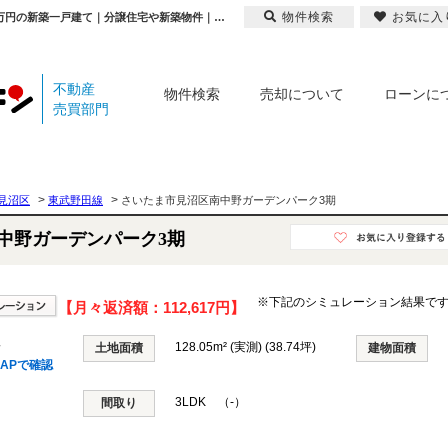
物件検索
お気に入
さいたま市見沼区南中野ガーデンパーク3期 埼玉県さいたま市見沼区大字南中野｜4,090万円の新築一戸建て｜分譲住宅や新築物件｜株式会社A-LINE
不動産
物件検索
売却について
ローンに
売買部門
>
>
見沼区
東武野田線
さいたま市見沼区南中野ガーデンパーク3期
中野ガーデンパーク3期
※下記のシミュレーション結果で
【月々返済額：
112,617円
】
野
128.05m² (実測) (38.74坪)
土地面積
建物面積
APで確認
3LDK （-）
間取り