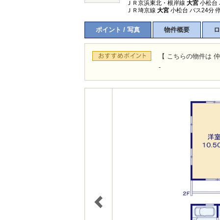
ＪＲ京浜東北・根岸線
大宮
小松台 
ＪＲ埼京線
大宮
小松台 バス24分 
ポイント / 写真
物件概要
ロ
【 こちらの物件は 仲
-