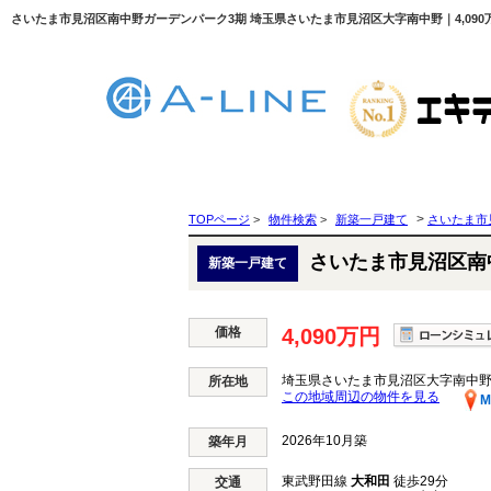
>
TOPページ
>
物件検索
>
新築一戸建て
さいたま市
さいたま市見沼区南
新築一戸建て
価格
4,090万円
埼玉県さいたま市見沼区大字南中
所在地
この地域周辺の物件を見る
M
2026年10月築
築年月
東武野田線
大和田
徒歩29分
交通