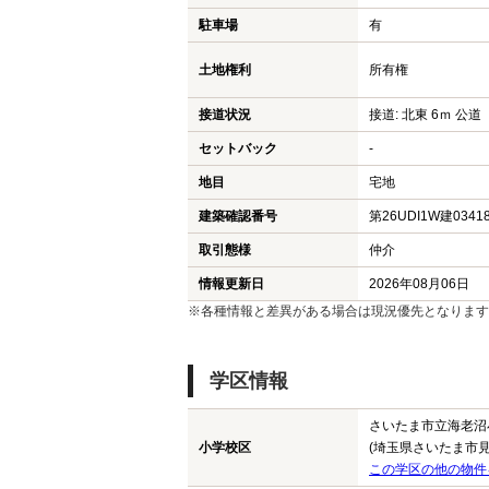
駐車場
有
土地権利
所有権
接道状況
接道: 北東 6ｍ 公道
セットバック
-
地目
宅地
建築確認番号
第26UDI1W建0341
取引態様
仲介
情報更新日
2026年08月06日
※各種情報と差異がある場合は現況優先となります
学区情報
さいたま市立海老沼
小学校区
(埼玉県さいたま市見
この学区の他の物件