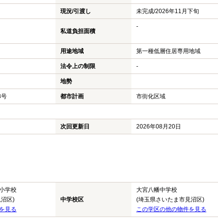
現況/引渡し
未完成/2026年11月下旬
-
私道負担面積
用途地域
第一種低層住居専用地域
法令上の制限
-
地勢
8号
都市計画
市街化区域
次回更新日
2026年08月20日
小学校
大宮八幡中学校
沼区)
中学校区
(埼玉県さいたま市見沼区)
を見る
この学区の他の物件を見る