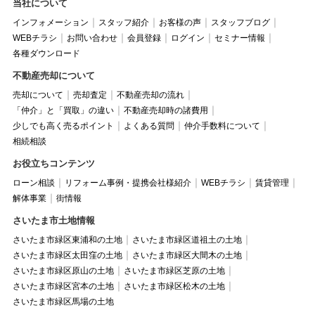
当社について
インフォメーション
スタッフ紹介
お客様の声
スタッフブログ
WEBチラシ
お問い合わせ
会員登録
ログイン
セミナー情報
各種ダウンロード
不動産売却について
売却について
売却査定
不動産売却の流れ
「仲介」と「買取」の違い
不動産売却時の諸費用
少しでも高く売るポイント
よくある質問
仲介手数料について
相続相談
お役立ちコンテンツ
ローン相談
リフォーム事例・提携会社様紹介
WEBチラシ
賃貸管理
解体事業
街情報
さいたま市土地情報
さいたま市緑区東浦和の土地
さいたま市緑区道祖土の土地
さいたま市緑区太田窪の土地
さいたま市緑区大間木の土地
さいたま市緑区原山の土地
さいたま市緑区芝原の土地
さいたま市緑区宮本の土地
さいたま市緑区松木の土地
さいたま市緑区馬場の土地