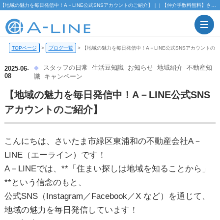
【地域の魅力を毎日発信中！A－LINE公式SNSアカウントのご紹介】｜ | 【仲介手数料無料】さいたま市緑区・東浦和の不動産情報ならA-LINE(エーライン)
TOPページ
>
ブログ一覧
>
【地域の魅力を毎日発信中！A－LINE公式SNSアカウントの
スタッフの日常
生活豆知識
お知らせ
地域紹介
不動産知
2025-06-
08
識
キャンペーン
【地域の魅力を毎日発信中！A－LINE公式SNS
アカウントのご紹介】
こんにちは、さいたま市緑区東浦和の不動産会社A－
LINE（エーライン）です！
A－LINEでは、**「住まい探しは地域を知ることから」
**という信念のもと、
公式SNS（Instagram／Facebook／X など）を通じて、
地域の魅力を毎日発信しています！