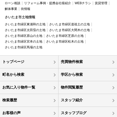
ローン相談
リフォーム事例・提携会社様紹介
WEBチラシ
賃貸管理
解体事業
街情報
さいたま市土地情報
さいたま市緑区東浦和の土地
さいたま市緑区道祖土の土地
さいたま市緑区太田窪の土地
さいたま市緑区大間木の土地
さいたま市緑区原山の土地
さいたま市緑区芝原の土地
さいたま市緑区宮本の土地
さいたま市緑区松木の土地
さいたま市緑区馬場の土地
トップページ
売買物件検索
町名から検索
学区から検索
お気に入り物件一覧
物件閲覧履歴
検索履歴
スタッフ紹介
お客様の声
スタッフブログ