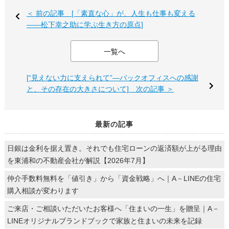
＜ 前の記事 [「素直な心」が、人生も仕事も変える
――松下幸之助に学ぶ生き方の原点]
一覧へ
[“見えない力に支えられて”―バックオフィスへの感謝
と、その存在の大きさについて] 次の記事 ＞
最新の記事
日銀は金利を据え置き。それでも住宅ローンの返済額が上がる理由
を東浦和の不動産会社が解説【2026年7月】
仲介手数料無料を「値引き」から「資金戦略」へ｜A－LINEの住宅
購入相談が変わります
ご来店・ご相談いただいたお客様へ「住まいの一生」を贈呈｜A－
LINEオリジナルブランドブックで家族と住まいの未来を記録