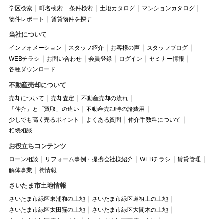
学区検索
町名検索
条件検索
土地カタログ
マンションカタログ
物件レポート
賃貸物件を探す
当社について
インフォメーション
スタッフ紹介
お客様の声
スタッフブログ
WEBチラシ
お問い合わせ
会員登録
ログイン
セミナー情報
各種ダウンロード
不動産売却について
売却について
売却査定
不動産売却の流れ
「仲介」と「買取」の違い
不動産売却時の諸費用
少しでも高く売るポイント
よくある質問
仲介手数料について
相続相談
お役立ちコンテンツ
ローン相談
リフォーム事例・提携会社様紹介
WEBチラシ
賃貸管理
解体事業
街情報
さいたま市土地情報
さいたま市緑区東浦和の土地
さいたま市緑区道祖土の土地
さいたま市緑区太田窪の土地
さいたま市緑区大間木の土地