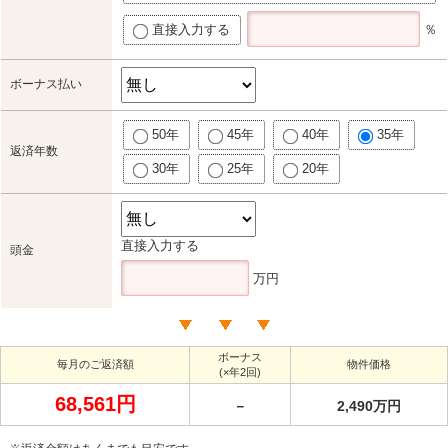
直接入力する
％
ボーナス払い
50年
45年
40年
35年
返済年数
30年
25年
20年
直接入力する
頭金
万円
ボーナス
毎月のご返済額
物件価格
(×年2回)
68,561円
－
2,490万円