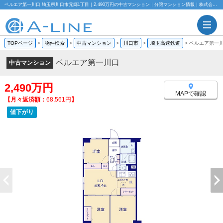
ベルエア第一川口 埼玉県川口市元郷1丁目｜2,490万円の中古マンション｜分譲マンション情報｜株式会社A-LINE
TOPページ
>
物件検索
>
中古マンション
>
川口市
>
埼玉高速鉄道
>
ベルエア第一
ベルエア第一川口
中古マンション
2,490万円
MAPで確認
【月々返済額：
68,561円
】
値下がり