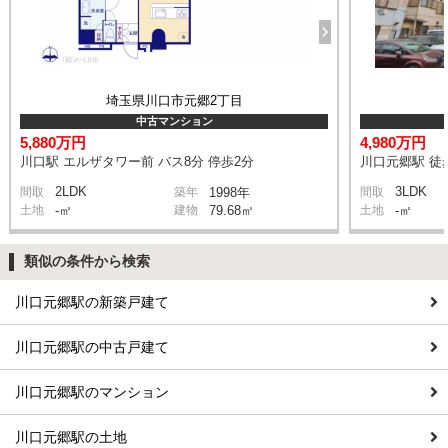
埼玉県川口市元郷2丁目
中古マンション
5,880万円
4,980万円
川口駅 エルザタワー前 バス8分 停歩2分
川口元郷駅 徒
2LDK
3LDK
間取
築年
1998年
間取
土地
-㎡
建物
79.68㎡
土地
-㎡
類似の条件から検索
川口元郷駅の新築戸建て
川口元郷駅の中古戸建て
川口元郷駅のマンション
川口元郷駅の土地