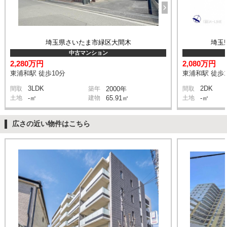
埼玉県さいたま市緑区大間木
埼玉
中古マンション
2,280万円
2,080万円
東浦和駅 徒歩10分
東浦和駅 徒歩1
3LDK
2DK
間取
築年
2000年
間取
土地
-㎡
建物
65.91㎡
土地
-㎡
広さの近い物件はこちら