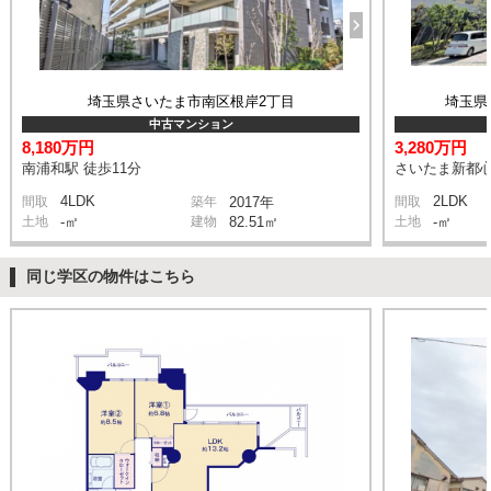
埼玉県さいたま市南区根岸2丁目
埼玉県
中古マンション
8,180万円
3,280万円
南浦和駅 徒歩11分
さいたま新都心
4LDK
2LDK
間取
築年
2017年
間取
土地
-㎡
建物
82.51㎡
土地
-㎡
同じ学区の物件はこちら