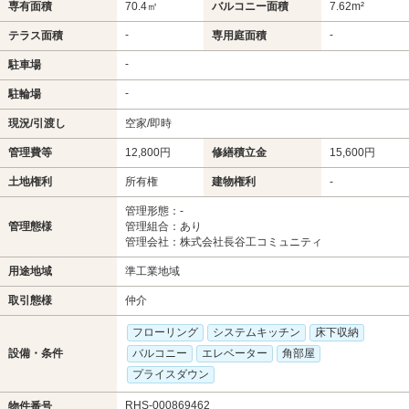
専有面積
70.4㎡
バルコニー面積
7.62m²
-
-
テラス面積
専用庭面積
-
駐車場
-
駐輪場
現況/引渡し
空家/即時
管理費等
12,800円
修繕積立金
15,600円
土地権利
所有権
建物権利
-
管理形態：-
管理態様
管理組合：あり
管理会社：株式会社長谷工コミュニティ
用途地域
準工業地域
取引態様
仲介
フローリング
システムキッチン
床下収納
設備・条件
バルコニー
エレベーター
角部屋
プライスダウン
RHS-000869462
物件番号