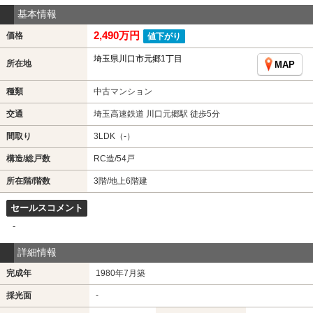
基本情報
2,490万円
価格
値下がり
埼玉県川口市元郷1丁目
所在地
MAP
種類
中古マンション
交通
埼玉高速鉄道 川口元郷駅 徒歩5分
間取り
3LDK（-）
構造/総戸数
RC造/54戸
所在階/階数
3階/地上6階建
セールスコメント
-
詳細情報
完成年
1980年7月築
-
採光面