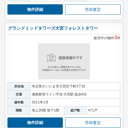
物件詳細
売却査定
グランドミッドタワーズ大宮フォレストタワー
3
販売中の物件
件
埼玉県さいたま市大宮区下町3丁目
所在地
湘南新宿ライン宇須 大宮駅 徒歩8分
交通
2011年1月
築年数
地上30階 地下1階
471戸
階数
総戸数
物件詳細
売却査定