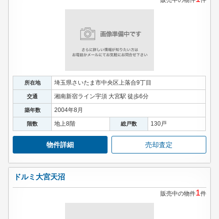
販売中の物件
件
埼玉県さいたま市中央区上落合9丁目
所在地
湘南新宿ライン宇須 大宮駅 徒歩6分
交通
2004年8月
築年数
地上8階
130戸
階数
総戸数
物件詳細
売却査定
ドルミ大宮天沼
1
販売中の物件
件