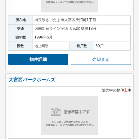
埼玉県さいたま市大宮区天沼町1丁目
所在地
湘南新宿ライン宇須 大宮駅 徒歩18分
交通
1996年5月
築年数
地上6階
69戸
階数
総戸数
物件詳細
売却査定
大宮西パークホームズ
1
販売中の物件
件