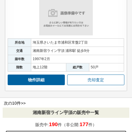
埼玉県さいたま市浦和区常盤2丁目
所在地
湘南新宿ライン宇須 浦和駅 徒歩9分
交通
1997年2月
築年数
地上12階
50戸
階数
総戸数
物件詳細
売却査定
次の10件>>
湘南新宿ライン宇須の販売中一覧
190
177
販売中:
件（非公開:
件）