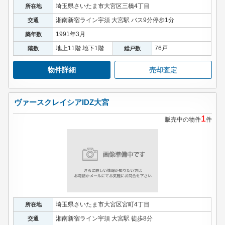
埼玉県さいたま市大宮区三橋4丁目
所在地
湘南新宿ライン宇須 大宮駅 バス9分停歩1分
交通
1991年3月
築年数
地上11階 地下1階
76戸
階数
総戸数
物件詳細
売却査定
ヴァースクレイシアIDZ大宮
1
販売中の物件
件
埼玉県さいたま市大宮区宮町4丁目
所在地
湘南新宿ライン宇須 大宮駅 徒歩8分
交通