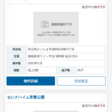
1
販売中の物件
件
埼玉県さいたま市浦和区仲町4丁目
所在地
湘南新宿ライン宇須 浦和駅 徒歩15分
交通
2003年2月
築年数
地上8階
28戸
階数
総戸数
物件詳細
売却査定
セレナハイム常磐公園
1
販売中の物件
件