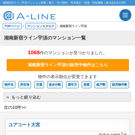
湘南新宿ライン宇須マンション情報｜購入・売り物件、売却査定・相場・売却価格｜株式会社A-LINE
TOPページ
>
マンションカタログ
>
湘南新宿ライン宇須
湘南新宿ライン宇須のマンション一覧
1068
件のマンションが見つかりました。
湘南新宿ライン宇須の販売中物件はこちら
物件の表示順位が変更できます
物件名
所在地
交通
徒歩分数
築年月
規模
総戸数
販売物件数
＝ もっと絞り込む
次の10件>>
ユアコート大宮
1