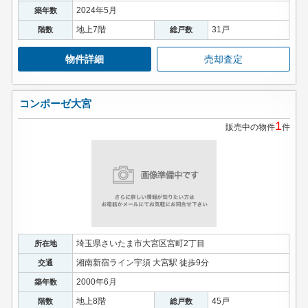
2024年5月
築年数
地上7階
31戸
階数
総戸数
物件詳細
売却査定
コンポーゼ大宮
1
販売中の物件
件
埼玉県さいたま市大宮区宮町2丁目
所在地
湘南新宿ライン宇須 大宮駅 徒歩9分
交通
2000年6月
築年数
地上8階
45戸
階数
総戸数