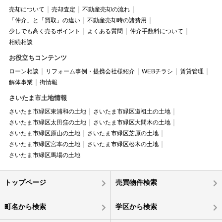
売却について
売却査定
不動産売却の流れ
「仲介」と「買取」の違い
不動産売却時の諸費用
少しでも高く売るポイント
よくある質問
仲介手数料について
相続相談
お役立ちコンテンツ
ローン相談
リフォーム事例・提携会社様紹介
WEBチラシ
賃貸管理
解体事業
街情報
さいたま市土地情報
さいたま市緑区東浦和の土地
さいたま市緑区道祖土の土地
さいたま市緑区太田窪の土地
さいたま市緑区大間木の土地
さいたま市緑区原山の土地
さいたま市緑区芝原の土地
さいたま市緑区宮本の土地
さいたま市緑区松木の土地
さいたま市緑区馬場の土地
トップページ
売買物件検索
町名から検索
学区から検索