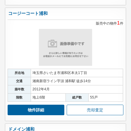
コージーコート浦和
1
販売中の物件
件
埼玉県さいたま市浦和区本太1丁目
所在地
湘南新宿ライン宇須 浦和駅 徒歩14分
交通
2012年4月
築年数
地上6階
55戸
階数
総戸数
物件詳細
売却査定
ドメイン浦和