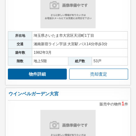
埼玉県さいたま市大宮区天沼町1丁目
所在地
湘南新宿ライン宇須 大宮駅 バス14分停歩3分
交通
1982年3月
築年数
地上5階
53戸
階数
総戸数
物件詳細
売却査定
ウインベルガーデン大宮
1
販売中の物件
件