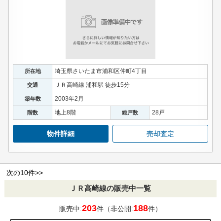
埼玉県さいたま市浦和区仲町4丁目
所在地
ＪＲ高崎線 浦和駅 徒歩15分
交通
2003年2月
築年数
地上8階
28戸
階数
総戸数
物件詳細
売却査定
次の10件>>
ＪＲ高崎線の販売中一覧
203
188
販売中:
件（非公開:
件）