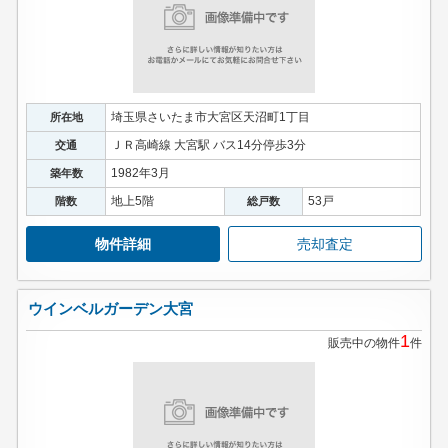
埼玉県さいたま市大宮区天沼町1丁目
所在地
ＪＲ高崎線 大宮駅 バス14分停歩3分
交通
1982年3月
築年数
地上5階
53戸
階数
総戸数
物件詳細
売却査定
ウインベルガーデン大宮
1
販売中の物件
件