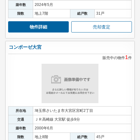
2024年5月
築年数
地上7階
31戸
階数
総戸数
物件詳細
売却査定
コンポーゼ大宮
1
販売中の物件
件
埼玉県さいたま市大宮区宮町2丁目
所在地
ＪＲ高崎線 大宮駅 徒歩9分
交通
2000年6月
築年数
地上8階
45戸
階数
総戸数