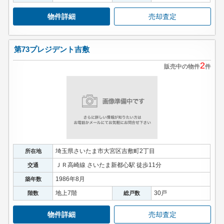
物件詳細
売却査定
第73プレジデント吉敷
2
販売中の物件
件
埼玉県さいたま市大宮区吉敷町2丁目
所在地
ＪＲ高崎線 さいたま新都心駅 徒歩11分
交通
1986年8月
築年数
地上7階
30戸
階数
総戸数
物件詳細
売却査定