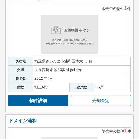
1
販売中の物件
件
埼玉県さいたま市浦和区本太1丁目
所在地
ＪＲ高崎線 浦和駅 徒歩14分
交通
2012年4月
築年数
地上6階
55戸
階数
総戸数
物件詳細
売却査定
ドメイン浦和
1
販売中の物件
件