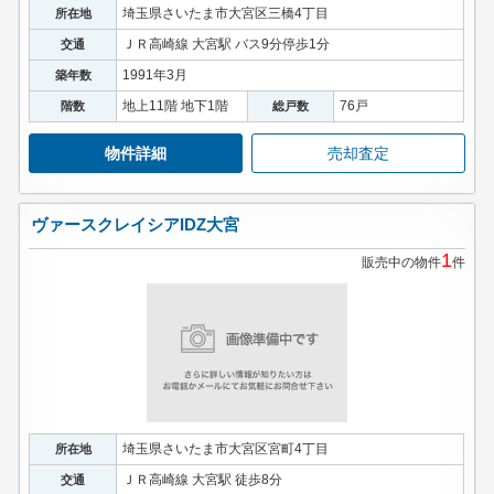
埼玉県さいたま市大宮区三橋4丁目
所在地
ＪＲ高崎線 大宮駅 バス9分停歩1分
交通
1991年3月
築年数
地上11階 地下1階
76戸
階数
総戸数
物件詳細
売却査定
ヴァースクレイシアIDZ大宮
1
販売中の物件
件
埼玉県さいたま市大宮区宮町4丁目
所在地
ＪＲ高崎線 大宮駅 徒歩8分
交通