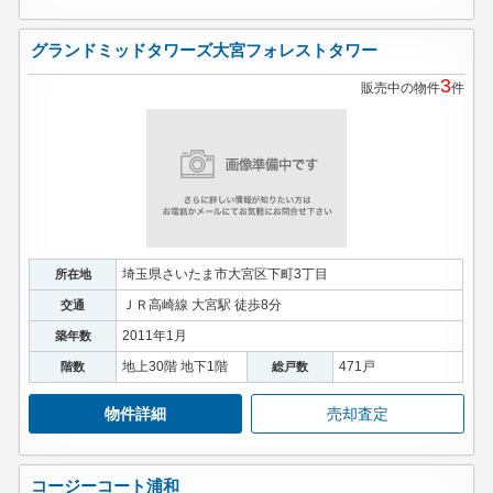
グランドミッドタワーズ大宮フォレストタワー
3
販売中の物件
件
埼玉県さいたま市大宮区下町3丁目
所在地
ＪＲ高崎線 大宮駅 徒歩8分
交通
2011年1月
築年数
地上30階 地下1階
471戸
階数
総戸数
物件詳細
売却査定
コージーコート浦和