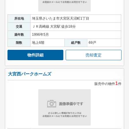
埼玉県さいたま市大宮区天沼町1丁目
所在地
ＪＲ高崎線 大宮駅 徒歩18分
交通
1996年5月
築年数
地上6階
69戸
階数
総戸数
物件詳細
売却査定
大宮西パークホームズ
1
販売中の物件
件