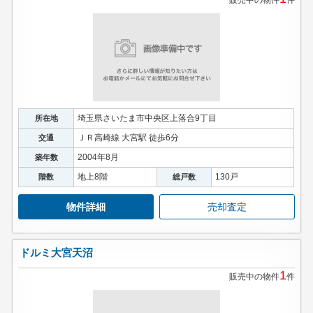
販売中の物件
件
埼玉県さいたま市中央区上落合9丁目
所在地
ＪＲ高崎線 大宮駅 徒歩6分
交通
2004年8月
築年数
地上8階
130戸
階数
総戸数
物件詳細
売却査定
ドルミ大宮天沼
1
販売中の物件
件