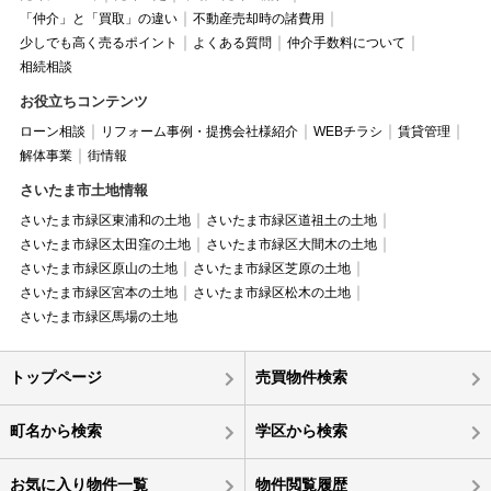
「仲介」と「買取」の違い
不動産売却時の諸費用
少しでも高く売るポイント
よくある質問
仲介手数料について
相続相談
お役立ちコンテンツ
ローン相談
リフォーム事例・提携会社様紹介
WEBチラシ
賃貸管理
解体事業
街情報
さいたま市土地情報
さいたま市緑区東浦和の土地
さいたま市緑区道祖土の土地
さいたま市緑区太田窪の土地
さいたま市緑区大間木の土地
さいたま市緑区原山の土地
さいたま市緑区芝原の土地
さいたま市緑区宮本の土地
さいたま市緑区松木の土地
さいたま市緑区馬場の土地
トップページ
売買物件検索
町名から検索
学区から検索
お気に入り物件一覧
物件閲覧履歴