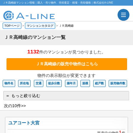
ＪＲ高崎線マンション情報｜購入・売り物件、売却査定・相場・売却価格｜株式会社A-LINE
TOPページ
>
マンションカタログ
>
ＪＲ高崎線
ＪＲ高崎線のマンション一覧
1132
件のマンションが見つかりました。
ＪＲ高崎線の販売中物件はこちら
物件の表示順位が変更できます
物件名
所在地
交通
徒歩分数
築年月
規模
総戸数
販売物件数
＝ もっと絞り込む
次の10件>>
ユアコート大宮
1